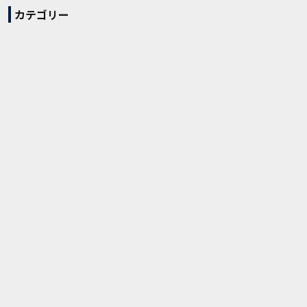
カテゴリー
すべてのニュース
チーム
試合
チケット・観戦
ファンクラブ
グッズ
クラブ
アカデミー
スクール
ホームタウン
パートナー
メディア
RB COURT
アーカイブ