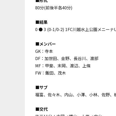
■形式
80分(前後半各40分)
■結果
0 ● 3 (0-1/0-2)
1FC川越水上公園メニーナU
■メンバー
GK：寺本
DF：加世田、金野、長谷川、渡部
MF：甲斐、末岡、渡辺、上條
FW：飯田、茂木
■サブ
福富、佐々木、内山、小澤、小林、佐野、
■交代