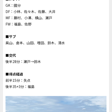
GK：國分
DF：小林、佐々木、佐藤、大井
MF：藤村、小澤、横山、瀬戸
FW：福島、佐野
■サブ
奥山、倉本、山田、増田、鈴木、清水
■交代
後半28分：瀬戸→鈴木
■得点経過
前半15分：失点
後半35+3分：福島