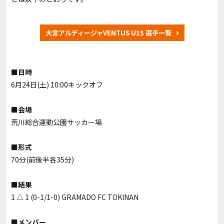
大宮アルディージャVENTUS U15 選手一覧
■日時
6月24日(土) 10:00キックオフ
■会場
荒川総合運動公園サッカー場
■形式
70分(前後半各35分)
■結果
1 △ 1 (0-1/1-0)
GRAMADO FC TOKINAN
■メンバー