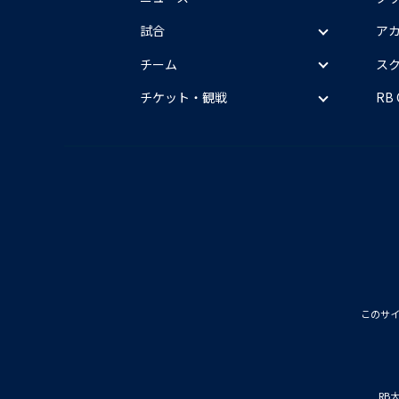
試合
ア
チーム
ス
チケット・観戦
RB
このサ
RB