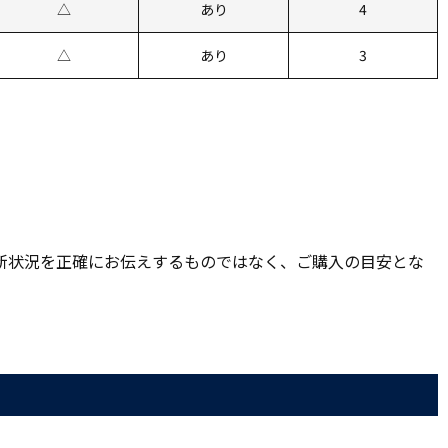
△
あり
4
△
あり
3
新状況を正確にお伝えするものではなく、ご購入の目安とな