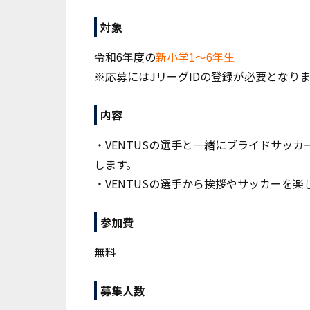
対象
令和6年度の
新小学1～6年生
※応募にはJリーグIDの登録が必要となり
内容
・VENTUSの選手と一緒にブライドサッカ
します。
・VENTUSの選手から挨拶やサッカーを
参加費
無料
募集人数