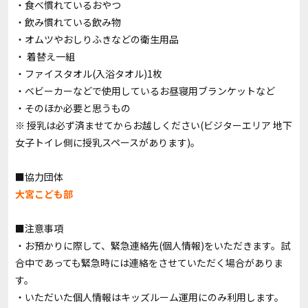
・⾷べ慣れているおやつ
・飲み慣れている飲み物
・オムツやおしりふきなどの衛⽣⽤品
・ 着替え⼀組
・ファイスタオル(⼊浴タオル)1枚
・ベビーカーなどで使⽤しているお昼寝⽤ブランケットなど
・そのほか必要と思うもの
※ 授乳は必ず済ませてからお越しください(ビジターエリア 地下
⼥⼦トイレ側に授乳スペースがあります)。
■協力団体
大宮こども部
■注意事項
・お預かりに際して、緊急連絡先(個人情報)をいただきます。試
合中であっても緊急時には連絡をさせていただく場合がありま
す。
・いただいた個人情報はキッズルーム運用にのみ利用します。