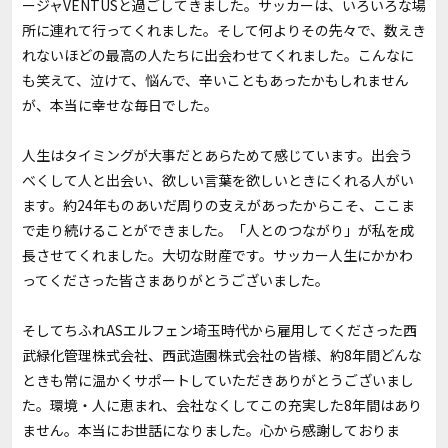
ージャVENTUSと過ごしてきました。サッカーは、いろいろな場
所に連れて行ってくれました。そして何よりその先々で、数えき
れないほどの最高の人たちに出会わせてくれました。こんなに
も笑えて、泣けて、悩んで、辛いこともあったかもしれません
が、本当に幸せな毎日でした。
人生はタイミングが大事だとあらためて感じています。出会う
べくして人と出会い、欲しい言葉を欲しいときにくれる人がい
ます。約24年ものあいだ周りの支えがあったからこそ、ここま
で走り続けることができました。「人とのつながり」が私を成
長させてくれました。大切な財産です。サッカー人生にかかわ
ってくださった皆さまありがとうございました。
そして
ちふれASエルフェン埼玉時代から雇用してくださった西
武緑化管理株式会社、西武造園株式会社の皆様、約8年間どんな
ときも常に温かくサポートしていただきありがとうございまし
た。環境・人に恵まれ、会社なくしてこの充実した8年間はあり
ません。本当にお世話になりました。心から感謝しておりま