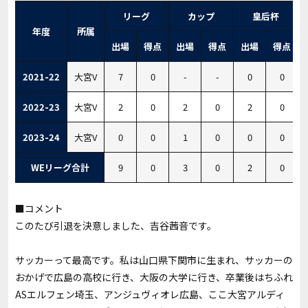
リーグ
カップ
皇后杯
年度
所属
出場
得点
出場
得点
出場
得点
2021-22
大宮V
7
0
-
-
0
0
2022-23
大宮V
2
0
2
0
2
0
2023-24
大宮V
0
0
1
0
0
0
WEリーグ合計
9
0
3
0
2
0
■コメント
このたび引退を決意しました、吉谷茜音です。
サッカーって最高です。私は山口県下関市に生まれ、サッカーの
おかげで広島の高校に行き、大阪の大学に行き、卒業後はちふれ
ASエルフェン埼玉、アンジュヴィオレ広島、ここ大宮アルディ