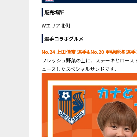
販売場所
Wエリア北側
選手コラボグルメ
No.24 上田佳奈 選手&No.20 甲斐碧海
フレッシュ野菜の上に、ステーキとロースト
ュースしたスペシャルサンドです。