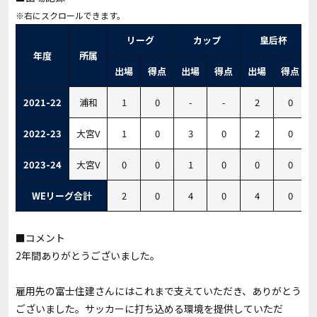
リーグ
カップ
皇后杯
年度
所属
出場
得点
出場
得点
出場
得点
2021-22
浦和
1
0
-
-
2
0
2022-23
大宮V
1
0
3
0
2
0
2023-24
大宮V
0
0
1
0
0
0
WEリーグ合計
2
0
4
0
4
0
■コメント
2年間ありがとうございました。
雇用先の富士住建さんにはこれまで支えていただき、ありがとう
ございました。サッカーに打ち込める環境を提供していただ