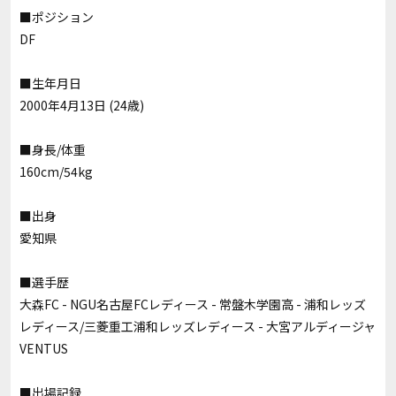
■ポジション
DF
■生年月日
2000年4月13日 (24歳)
■身長/体重
160cm/54kg
■出身
愛知県
■選手歴
大森FC - NGU名古屋FCレディース - 常盤木学園高 - 浦和レッズ
レディース/三菱重工浦和レッズレディース - 大宮アルディージャ
VENTUS
■出場記録