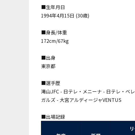
■生年月日
1994年4月15日 (30歳)
■身長/体重
172cm/67
kg
■出身
東京都
■選手歴
滝山JFC - 日テレ・メニーナ - 日テレ・ベ
ガルズ - 大宮アルディージャVENTUS
■出場記録
リ