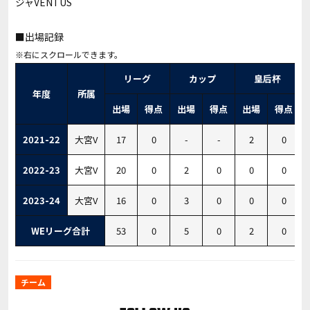
ジャVENTUS
■出場記録
リーグ
カップ
皇后杯
年度
所属
出場
得点
出場
得点
出場
得点
2021-22
大宮V
17
0
-
-
2
0
2022-23
大宮V
20
0
2
0
0
0
2023-24
大宮V
16
0
3
0
0
0
WEリーグ合計
53
0
5
0
2
0
チーム