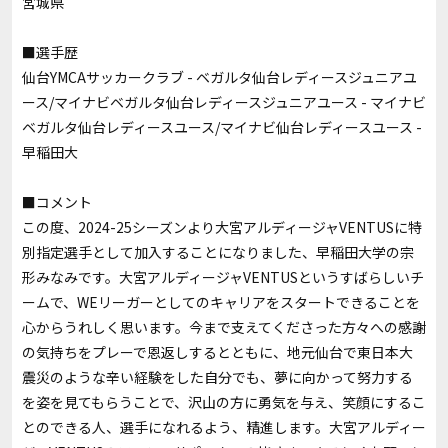
宮城県
■選手歴
仙台YMCAサッカークラブ - ベガルタ仙台レディースジュニアユ
ース/マイナビベガルタ仙台レディースジュニアユース - マイナビ
ベガルタ仙台レディースユース/マイナビ仙台レディースユース -
早稲田大
■コメント
この度、2024-25シーズンより大宮アルディージャVENTUSに特
別指定選手として加入することになりました、早稲田大学の宗
形みなみです。大宮アルディージャVENTUSというすばらしいチ
ームで、WEリーガーとしてのキャリアをスタートできることを
心からうれしく思います。今まで支えてくださった方々への感謝
の気持ちをプレーで恩返しするとともに、地元仙台で東日本大
震災のような辛い経験をした自分でも、夢に向かって努力する
を姿を見てもらうことで、沢山の方に勇気を与え、笑顔にするこ
とのできる人、選手になれるよう、精進します。大宮アルディー