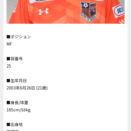
■ポジション
MF
■背番号
25
■生年月日
2003年6月26日 (21歳)
■身長/体重
165cm/58kg
■出身地