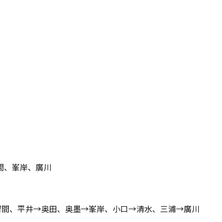
間、峯岸、廣川
留間、平井→奥田、奥墨→峯岸、小口→清水、三浦→廣川