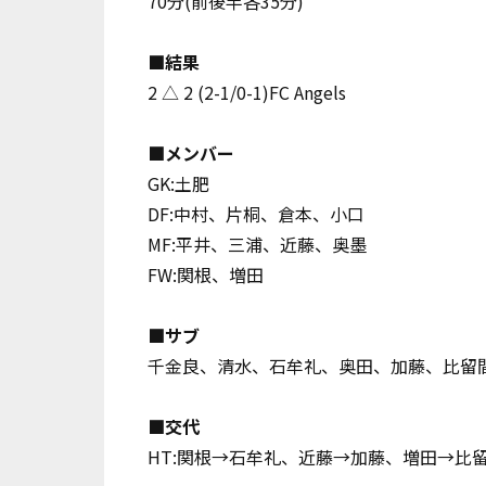
70分(前後半各35分)
■結果
2 △ 2 (2-1/0-1)
FC Angels
■メンバー
GK:土肥
DF:中村、片桐、倉本、小口
MF:平井、三浦、近藤、奥墨
FW:関根、増田
■サブ
千金良、清水、石牟礼、奥田、加藤、比留
■交代
HT:関根→石牟礼、近藤→加藤、増田→比