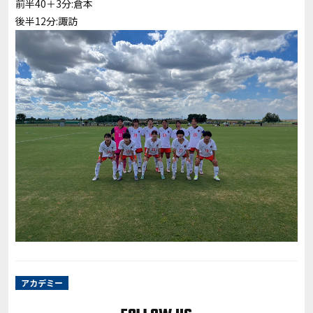
前半40＋3分:倉本
後半12分:諏訪
アカデミー