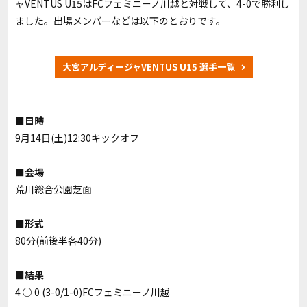
ャVENTUS U15はFCフェミニーノ川越と対戦して、4-0で勝利し
ました。出場メンバーなどは以下のとおりです。
大宮アルディージャVENTUS U15 選手一覧
■日時
9月14日(土)12:30キックオフ
■会場
荒川総合公園芝面
■形式
80分(前後半各40分)
■結果
4 ○ 0 (3-0/1-0)
FCフェミニーノ川越