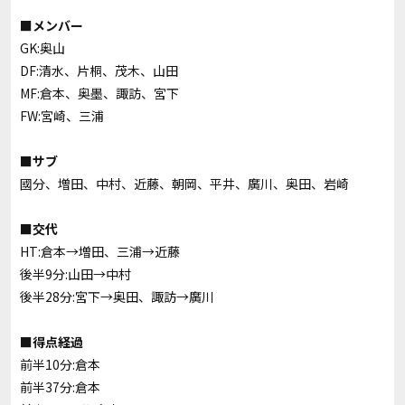
■メンバー
GK:奥山
DF:清水、片桐、茂木、山田
MF:倉本、奥墨、諏訪、宮下
FW:宮崎、三浦
■サブ
國分、増田、中村、近藤、朝岡、平井、廣川、奥田、岩崎
■交代
HT:倉本→増田、三浦→近藤
後半9分:山田→中村
後半28分:宮下→奥田、諏訪→廣川
■得点経過
前半10分:倉本
前半37分:倉本