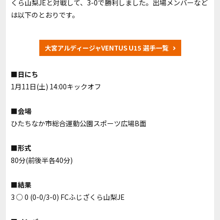
くら山梨JE
と対戦して、3-0で勝利しました。出場メンバーなど
は以下のとおりです。
大宮アルディージャVENTUS U15 選手一覧
■日にち
1月11日(土) 14:00キックオフ
■会場
ひたちなか市総合運動公園スポーツ広場B面
■形式
80分(前後半各40分)
■結果
3 ○ 0 (0-0/3-0) FCふじざくら山梨JE