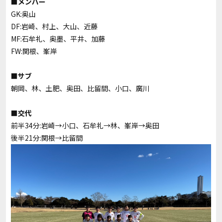
■メンバー
GK:奥山
DF:岩崎、村上、大山、近藤
MF:石牟礼、奥墨、平井、加藤
FW:関根、峯岸
■サブ
朝岡、林、土肥、奥田、比留間、小口、廣川
■交代
前半34分:岩崎→小口、石牟礼→林、峯岸→奥田
後半21分:関根→比留間