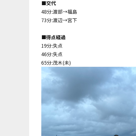
■交代
48分:渡部→福島
73分:渡辺→宮下
■得点経過
19分:失点
46分:失点
65分:茂木(未)