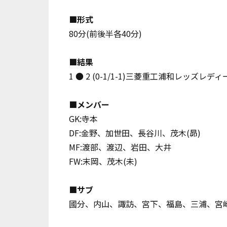
■形式
80分(前後半各40分)
■結果
1 ● 2 (0-1/1-1)
三菱重工浦和レッズレディ
■メンバー
GK:寺本
DF:金野、加世田、長谷川、茂木(昴)
MF:渡部、渡辺、岩田、大井
FW:末岡、茂木(未)
■サブ
國分、内山、諏訪、宮下、福島、三浦、宮