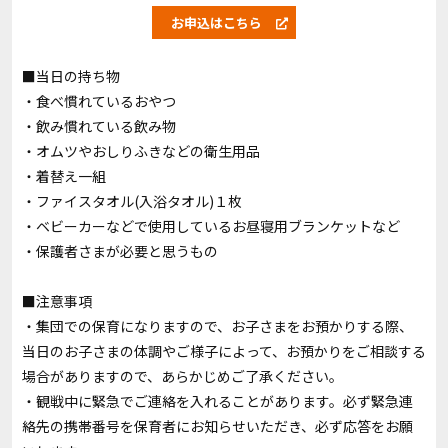
お申込はこちら
■当日の持ち物
・⾷べ慣れているおやつ
・飲み慣れている飲み物
・オムツやおしりふきなどの衛⽣⽤品
・着替え⼀組
・ファイスタオル(⼊浴タオル)１枚
・ベビーカーなどで使⽤しているお昼寝⽤ブランケットなど
・保護者さまが必要と思うもの
■注意事項
・集団での保育になりますので、お⼦さまをお預かりする際、
当⽇のお⼦さまの体調やご様⼦によって、お預かりをご相談する
場合がありますので、あらかじめご了承ください。
・観戦中に緊急でご連絡を⼊れることがあります。必ず緊急連
絡先の携帯番号を保育者にお知らせいただき、必ず応答をお願