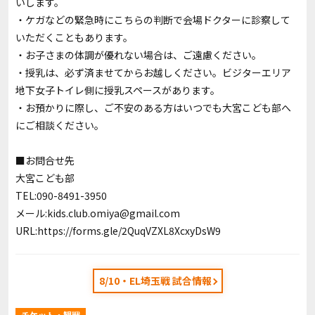
いします。
・ケガなどの緊急時にこちらの判断で会場ドクターに診察して
いただくこともあります。
・お⼦さまの体調が優れない場合は、ご遠慮ください。
・授乳は、必ず済ませてからお越しください。ビジターエリア
地下⼥⼦トイレ側に授乳スペースがあります。
・お預かりに際し、ご不安のある⽅はいつでも⼤宮こども部へ
にご相談ください。
■お問合せ先
⼤宮こども部
TEL:090-8491-3950
メール
:
kids.club.omiya@gmail.com
URL:
https://forms.gle/2QuqVZXL8XcxyDsW9
8/10・EL埼玉戦 試合情報
チケット・観戦