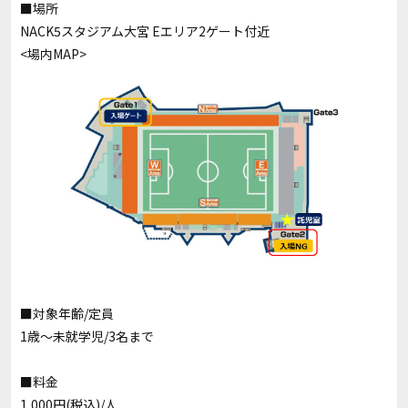
■場所
NACK5スタジアム大宮 Eエリア2ゲート付近
<場内MAP>
■対象年齢/定員
1歳～未就学児/3名まで
■料金
1,000円(税込)/人