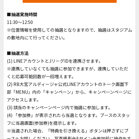
■抽選実施時間
11:30～12:50
※位置情報を使用しての抽選となりますので、抽選はスタジアム
の敷地内にて行ってください。
■抽選方法
(1) LINEアカウントとJリーグIDを連携させます。
※連携していなくても抽選に参加できますが、連携していただ
くと応募可能回数が一回増えます。
(2) RB大宮アルディージャ公式LINEアカウントのトーク画面下
部「MENU」内の「キャンペーン」から、キャンペーンページに
アクセスします。
(3) 該当のキャンペーンページ内で抽選に参加します。
(4) 「参加券」が表示されたら当選となります。ブースのスタッ
フに当選画面(参加券)を提示します。
※当選された場合、「特典を引き換える」ボタンは押さずにブ
ースへお越しください。写真撮影会&サイン会参加前に操作をす