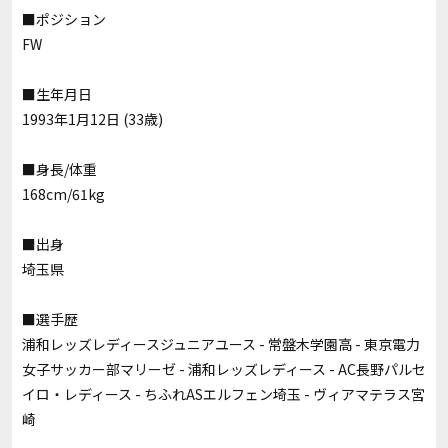
■ポジション
FW
■生年月日
1993年1月12日 (33歳)
■身長/体重
168cm/61
kg
■出身
埼玉県
■選手歴
浦和レッズレディースジュニアユース - 常盤木学園高 - 東京電力
女子サッカー部マリーゼ - 浦和レッズレディース - AC長野パルセ
イロ・レディース - ちふれASエルフェン埼玉 - ヴィアマテラス宮
崎