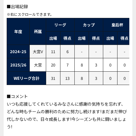
■出場記録
リーグ
カップ
皇后杯
年度
所属
出場
得点
出場
得点
出場
得点
2024-25
大宮V
11
6
-
-
-
-
2025/26
大宮
20
7
8
3
0
0
WEリーグ合計
31
13
8
3
0
0
■コメント
いつも応援してくれているみなさんに感謝の気持ちを忘れず、
どんな時もチームの勝利のために努力し続けます!まだまだ伸び
代しかないので、日々成長します!今シーズンも共に闘いましょ
う!