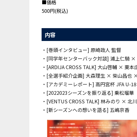
■価格
500円(税込)
内容
・[巻頭インタビュー] 原崎政人 監督
・[同学年センターバック対談] 浦上仁騎 ×
・[ARDIJA CROSS TALK] 大山啓輔 × 栗
・[全選手紹介企画] 大森理生 × 柴山昌也 
・[アカデミーレポート] 高円宮杯 JFA U-1
・[2022023シーズンを振り返る] 乗松瑠華
・[VENTUS CROSS TALK] 林みのり × 
・[新シーズンへの想いを語る] 五嶋京香