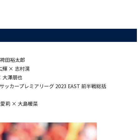
 袴田裕太郎
本広輝 × 志村滉
× 大澤朋也
8サッカープレミアリーグ 2023 EAST 前半戦総括
北川愛莉 × 大島暖菜