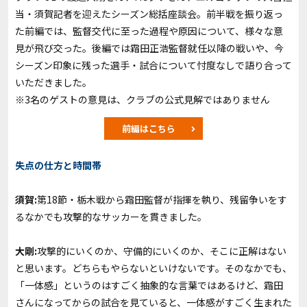
当・須賀記者を迎えたシーズン総括座談会。前半戦を振り返っ
た前編では、監督交代に至った過程や原因について、様々な意
見が飛び交った。後編では霜田正浩監督就任以降の戦いや、今
シーズン印象に残った選手・試合について忖度なしで語り合って
いただきました。
※3名のゲストの意見は、クラブの公式見解ではありません
前編はこちら
失点の仕方と時間帯
須賀:
第18節・栃木戦から霜田監督が指揮を執り、残留争いをす
るなかでも攻撃的なサッカーを貫きました。
大剛:
攻撃的にいくのか、守備的にいくのか、そこに正解はない
と思います。どちらもやらないといけないです。そのなかでも、
「一体感」というのはすごく抽象的な言葉ではあるけど、霜田
さんになってからの試合を見ていると、一体感がすごく生まれた