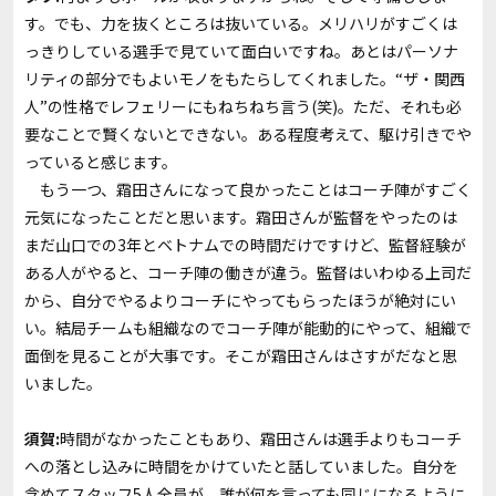
す。でも、力を抜くところは抜いている。メリハリがすごくは
っきりしている選手で見ていて面白いですね。あとはパーソナ
リティの部分でもよいモノをもたらしてくれました。“ザ・関西
人”の性格でレフェリーにもねちねち言う(笑)。ただ、それも必
要なことで賢くないとできない。ある程度考えて、駆け引きでや
っていると感じます。
もう一つ、霜田さんになって良かったことはコーチ陣がすごく
元気になったことだと思います。霜田さんが監督をやったのは
まだ山口での3年とベトナムでの時間だけですけど、監督経験が
ある人がやると、コーチ陣の働きが違う。監督はいわゆる上司だ
から、自分でやるよりコーチにやってもらったほうが絶対にい
い。結局チームも組織なのでコーチ陣が能動的にやって、組織で
面倒を見ることが大事です。そこが霜田さんはさすがだなと思
いました。
須賀:
時間がなかったこともあり、霜田さんは選手よりもコーチ
への落とし込みに時間をかけていたと話していました。自分を
含めてスタッフ5人全員が、誰が何を言っても同じになるように