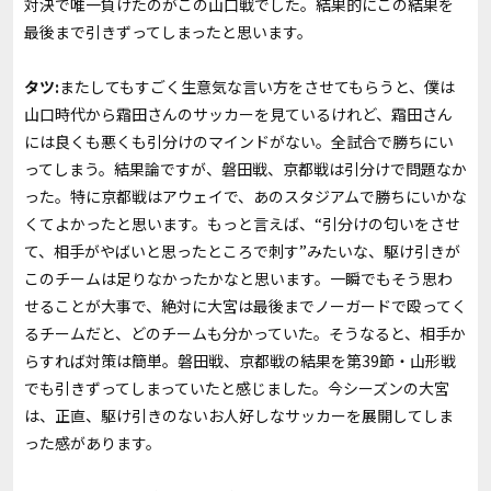
対決で唯一負けたのがこの山口戦でした。結果的にこの結果を
最後まで引きずってしまったと思います。
タツ:
またしてもすごく生意気な言い方をさせてもらうと、僕は
山口時代から霜田さんのサッカーを見ているけれど、霜田さん
には良くも悪くも引分けのマインドがない。全試合で勝ちにい
ってしまう。結果論ですが、磐田戦、京都戦は引分けで問題なか
った。特に京都戦はアウェイで、あのスタジアムで勝ちにいかな
くてよかったと思います。もっと言えば、“引分けの匂いをさせ
て、相手がやばいと思ったところで刺す”みたいな、駆け引きが
このチームは足りなかったかなと思います。一瞬でもそう思わ
せることが大事で、絶対に大宮は最後までノーガードで殴ってく
るチームだと、どのチームも分かっていた。そうなると、相手か
らすれば対策は簡単。磐田戦、京都戦の結果を第39節・山形戦
でも引きずってしまっていたと感じました。今シーズンの大宮
は、正直、駆け引きのないお人好しなサッカーを展開してしま
った感があります。