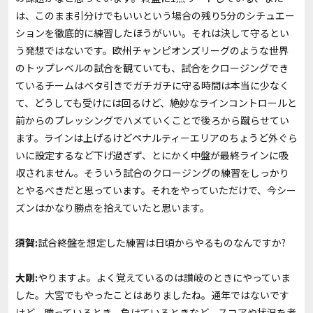
は、このまま引分けでもいいという場合の残り5分のシチュエー
ションを徹底的に練習したほうがいい。それは決して守るとい
う発想ではないです。欧州チャンピオンズリーグのような世界
のトップレベルの試合を観ていても、試合をクロージングでき
ているチームはベタ引きでガチガチに守る時間は本当に少なく
て、どうしても受けには回るけど、絶妙なラインコントロールと
前からのプレッシングでハメていくことで後ろから蹴らせてい
ます。ラインは上げるけどペナルティーエリアのちょうど外ぐら
いに設定するなど下げ過ぎず、とにかく中盤が最終ラインに吸
収されません。そういう試合のクロージングの練習をしっかり
とやるべきだと思っています。それをやっていただけで、今シー
ズンはかなり勝点を拾えていたと思います。
須賀:
試合終盤を想定した練習は日頃からやるものなんですか?
大剛:
やりますよ。よく覚えているのは讃岐のときにやっていま
した。大宮でもやったことはありましたね。通年ではないです
けど、勝っているとき、負けているときなど、スコアや状況を考