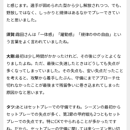
と感じます。選手が固められた型から少し解放されつつ、でも、
野放しではなく、しっかりと規律はあるなかでプレーできてい
たと思いました。
須賀:
霜田さんは「一体感」「躍動感」「規律の中の自由」とい
う言葉をよく言われていましたね。
大剛:
最初は少し時間がかかったけれど、その後にグッとよくな
りましたよね。ただ、最後に失速したときはどうしても失点が
多くなってしまっていました。その失点も、安い失点だったこと
を考えると、攻撃から着手したぶん、守備にまでアプローチ仕
切れなかったことが最後まで残留争いに巻き込まれてしまった
原因かなと思います。
タツ:
あとはセットプレーでの守備ですね。シーズンの最初から
セットプレーでの失点が多く、第2節の甲府戦も2つともセット
プレーでの失点です。特にCKでやられることが多かったです
ね。だから、セットプレーの守備に関しては来シーズン思い切