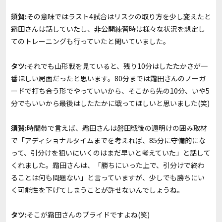
須賀:
その意味ではラスト4試合はリスクの取り方を少し変えたと
霜田さんは話していたし、非公開練習時は様々な状況を想定し
てのトレーニングも行っていたと聞いていました。
タツ:
それでも山形戦を見ていると、残り10分はしたたかさが一
番ほしい局面だったと思います。80分までは霜田さんのノーガ
ードで打ち合う形でやっていいから、そこから先の10分、いや5
分でもいいから最後はしたたかに戦ってほしいと思いました(笑)
須賀:
時間帯で言えば、霜田さんは磐田戦後の週明けの囲み取材
で「アディショナルタイムまでを考えれば、85分に守備的にな
って、引分けを狙いにいくのはまだ早いと考えていた」と話して
くれました。霜田さんは、「勝ちにいった上で、引分けで終わ
ることは何も問題ない」と言っていますが、少しでも勝ちにい
く可能性を下げてしまうことが許せないんでしょうね。
タツ:
そこが霜田さんのプライドですよね(笑)