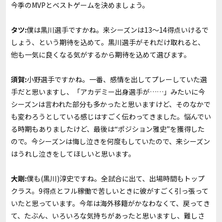
――今季のMVPとベストゲームを決めましょう。
タツ:
僕は黒川選手ですかね。来シーズンは13〜14得点いけるで
しょう、という期待を込めて。黒川選手がそれだけ取れると、
他も一気に良くなる気がするから期待を込めて選びます。
須賀:
小野選手ですかね。一番、感情を出してプレーしていた選
手だと思いますし、「アカデミー出身選手が……」みたいに今
シーズンは言われた部分も多かったと思いますけど、そのなかで
も変わろうとしている感じはすごく伝わってきました。悩んでい
る時期もありましたけど、最後は“ポジション雅史”を獲得した
ので。今シーズンは悔し泣きを何度もしていたので、来シーズン
はうれし泣きをしてほしいと思います。
大剛:
僕も(黒川)淳史ですね。全試合に出て、出場時間もトップ
クラス。9得点とフル稼働で苦しいときに彼がすごく引っ張って
いたと思っています。今年は海外移籍がかなわなくて、戻ってき
て、たぶん、いろいろな気持ちがあったと思いますし、難しさ