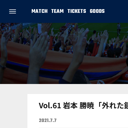
MATCH
TEAM
TICKETS
GOODS
Vol.61 岩本 勝暁「
2021.7.7