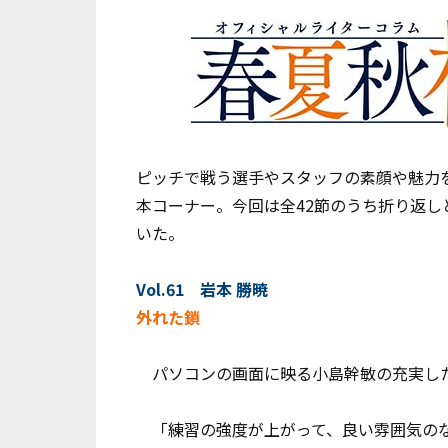
ピッチで戦う選手やスタッフの素顔や魅力
本コーナー。今回は全42節のうち折り返
いた。
Vol.61 岩本 勝暁
外れた鎖
パソコンの画面に映る小島幹敏の充実した
「練習の強度が上がって、良い雰囲気のな