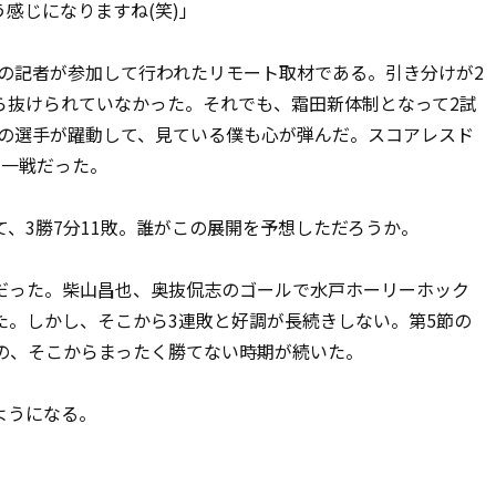
感じになりますね(笑)」
数の記者が参加して行われたリモート取材である。引き分けが2
ら抜けられていなかった。それでも、霜田新体制となって2試
ての選手が躍動して、見ている僕も心が弾んだ。スコアレスド
る一戦だった。
、3勝7分11敗。誰がこの展開を予想しただろうか。
った。柴山昌也、奥抜侃志のゴールで水戸ホーリーホック
た。しかし、そこから3連敗と好調が長続きしない。第5節の
のの、そこからまったく勝てない時期が続いた。
ようになる。