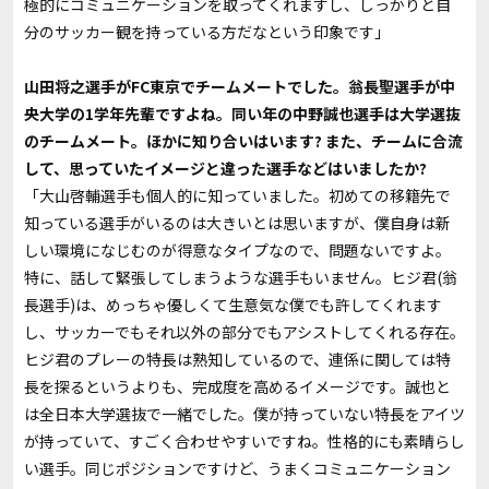
極的にコミュニケーションを取ってくれますし、しっかりと自
分のサッカー観を持っている方だなという印象です」
――山田将之選手がFC東京でチームメートでした。翁長聖選手が中
央大学の1学年先輩ですよね。同い年の中野誠也選手は大学選抜
のチームメート。ほかに知り合いはいます? また、チームに合流
して、思っていたイメージと違った選手などはいましたか?
「大山啓輔選手も個人的に知っていました。初めての移籍先で
知っている選手がいるのは大きいとは思いますが、僕自身は新
しい環境になじむのが得意なタイプなので、問題ないですよ。
特に、話して緊張してしまうような選手もいません。ヒジ君(翁
長選手)は、めっちゃ優しくて生意気な僕でも許してくれます
し、サッカーでもそれ以外の部分でもアシストしてくれる存在。
ヒジ君のプレーの特長は熟知しているので、連係に関しては特
長を探るというよりも、完成度を高めるイメージです。誠也と
は全日本大学選抜で一緒でした。僕が持っていない特長をアイツ
が持っていて、すごく合わせやすいですね。性格的にも素晴らし
い選手。同じポジションですけど、うまくコミュニケーション