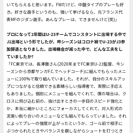
いてもらえると思います。FWだけど、中盤タイプのプレーも好
き。好きな選手というのも、強いて挙げるなら、元フランス代
表MFのジダン選手。あんなプレーは、できませんけど(笑)」
――プロになって2年間はU-23チームでコンスタントに出場する中で
J1出場という形でしたが、昨シーズンはコロナ禍でU-23がJ3参
加辞退となりました。出場機会が減った中で、どんな工夫をし
ていましたか?
「FC東京では、長澤徹さん(2020年までFC東京U-23監督、今シ
ーズンから京都サンガF.C.でヘッドコーチ)に組んでもらったメニ
ューに100%で取り組んでいました。それが、自分のスキルアッ
プにつながると信頼できる素晴らしい指導者で、実際に手応え
もありました。個別にメニューを組んでくれて、僕の場合は、ク
ロスに飛び込む前の、抜け出すときの一歩目のスピード強化と
か、本当に細かいところにフォーカスしてくれて、対人形式の
泥臭い削り合いのメニューなども組んでもらっていました。それ
によってプレーの強度が上がったというか、ゴール前で相手に
ぶつかられたときやバランスを崩しながらシュートを打つとき