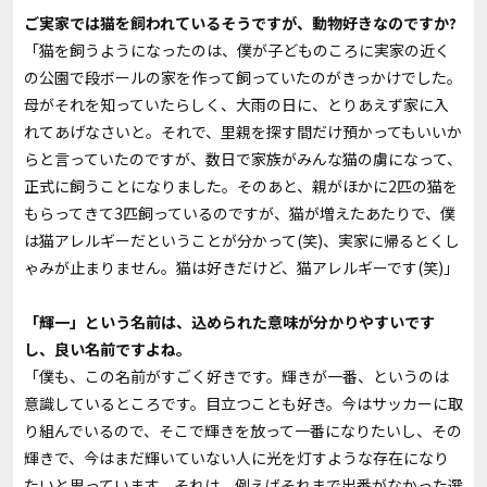
――ご実家では猫を飼われているそうですが、動物好きなのですか?
「猫を飼うようになったのは、僕が子どものころに実家の近く
の公園で段ボールの家を作って飼っていたのがきっかけでした。
母がそれを知っていたらしく、大雨の日に、とりあえず家に入
れてあげなさいと。それで、里親を探す間だけ預かってもいいか
らと言っていたのですが、数日で家族がみんな猫の虜になって、
正式に飼うことになりました。そのあと、親がほかに2匹の猫を
もらってきて3匹飼っているのですが、猫が増えたあたりで、僕
は猫アレルギーだということが分かって(笑)、実家に帰るとくし
ゃみが止まりません。猫は好きだけど、猫アレルギーです(笑)」
――「輝一」という名前は、込められた意味が分かりやすいです
し、良い名前ですよね。
「僕も、この名前がすごく好きです。輝きが一番、というのは
意識しているところです。目立つことも好き。今はサッカーに取
り組んでいるので、そこで輝きを放って一番になりたいし、その
輝きで、今はまだ輝いていない人に光を灯すような存在になり
たいと思っています。それは、例えばそれまで出番がなかった選