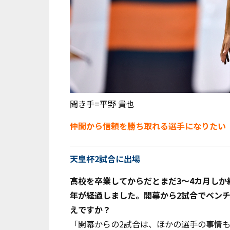
聞き手=平野 貴也
仲間から信頼を勝ち取れる選手になりたい
天皇杯2試合に出場
――高校を卒業してからだとまだ3～4カ月
年が経過しました。開幕から2試合でベン
えですか？
「開幕からの
2
試合は、ほかの選手の事情