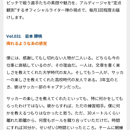
ピッチで戦う選手たちの素顔や魅力を、アルディージャを“定点
観測”するオフィシャルライター陣の視点で、毎月1回程度お届
けします。
Vol.031 岩本 勝暁
痺れるようなあの感覚
僕には、感謝してもし切れない人物が二人いる。どちらも今の
仕事に直結しているのが、その理由だ。一人は、文章を書く楽
しさを教えてくれた大学時代の友人。そしてもう一人が、サッカ
ーの楽しさを教えてくれた高校時代の友人である。3年生のと
き、彼はサッカー部のキャプテンだった。
サッカーの楽しさを教えてくれた――といっても、特に何かをしても
らったわけではない。彼からすれば、ただの練習相手。僕に何
かを教えるつもりはなかったと思う。ただ、30メートルくらい
離れた距離から、何度もボールを蹴り合っていただけだ。時間
にすれば30分か、せいぜい1時間といったところ。チームに朝練