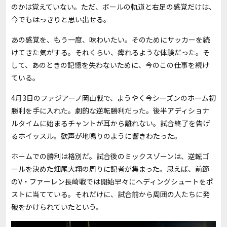
のかは覚えていない。ただ、ボールの軌道と右足の感覚だけは、
今でもはっきりと思い出せる。
あの感覚を、もう一度、味わいたい。そのためにサッカーを続
けてきた気がする。それくらい、痺れるような体験だった。そ
して、あのときの記憶を失わないために、今のこの仕事を続け
ている。
4月3日のファジアーノ岡山戦で、ようやく今シーズンのホーム初
勝利を手に入れた。劇的な逆転勝利だった。後半アディショナ
ルタイムに始まるチャントが耳から離れない。試合終了を告げ
るホイッスル。歓声が地鳴りのように響きわたった。
ホームでの勝利は格別だ。試合後のミックスゾーンは、逆転ゴ
ールを決めた畑尾大翔の周りに記者が集まった。思えば、前節
のV・ファーレン長崎戦では開始早々にヘディングシュートをポ
ストに当てている。それだけに、試合前から周囲の人たちに発
破をかけられていたという。