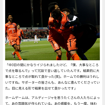
「中3日の間にかなりイジられましたけど、『僕、大事なところ
で点を取るんで』って冗談で言い返していたんです。結果的に大
事なところで点が取れて良かった(笑)。ホームでの勝利はうれし
いですね。サポーターの皆さんも、あんなに喜んでくださってい
た。目に見える形で結果を出せて良かったです」
ホームゲームは、アルディージャを思うたくさんの人たちによっ
て、あの雰囲気が作られている。あの感動を、もう一度、味わ