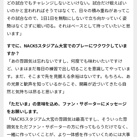
どの試合でもチャレンジしないといけない。試合だけ戦えばい
いのかと言われればそうではなくて、日々の積み重ねがあってこ
その試合なので、
1
日
1
日を無駄にしないで立ち向かっていく姿
勢はなくさずに戦い切る。それはベースとして持っていたいと思
います」
――すでに、NACK5スタジアム大宮でのプレーにワクワクしていま
すか？
「あの雰囲気は忘れないですし、何度でも味わいたいですけ
ど、いまはまだ毎日の練習で出し切ることを意識してやっていま
す。まだ、そこまで先を見据える余裕はないです。もちろん、あ
の光景と歓声を知っているからこそ、開幕が近づいてきたら自
然と気持ちは昂ると思います」
――「ただいま」の意味を込め、ファン・サポーターにメッセージ
をお願いします。
「
NACK5
スタジアム大宮の雰囲気は最高ですし、そういった雰
囲気をただファン・サポーターの方に作ってもらうだけでなく、
一緒に作っていくことが、より一体感を作っていくためには大事