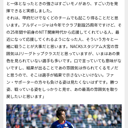
と一体となったときの強さはすごいモノがあり、すごい力を発
揮できると実感しました。
それは、甲府だけでなくどのチームでも起こり得ることだと思
います。アルディージャは今年でクラブ創設
25
周年ですけど、そ
の
25
年間や前身の
NTT
関東時代から応援してくれている人、最
近になって応援してくれるようになった人、そういう方々と一
緒に戦うことが大事だと思います。
NACK5
スタジアム大宮の雰
囲気は
J
リーグトップクラスだと思っていますが、いまはあの景
色を見られていない選手も多いです。口で言っていても意味がな
いですし、結果が出ることであの雰囲気は作られてくるモノだ
と思うので、そこは選手が結果で示さないといけない。ファ
ン・サポーターの方々も負ける姿は見たくないはずです。勝つ
姿、戦っている姿をしっかりと見せ、あの最高の雰囲気を取り
戻したいと思います」