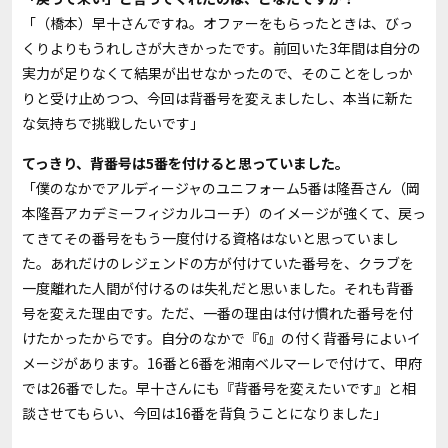
「（橋本）早十さんですね。オファーをもらったときは、びっ
くりよりもうれしさが大きかったです。前回いた
3
年間は自分の
実力が足りなくて結果が出せなかったので、そのことをしっか
りと受け止めつつ、今回は背番号を変えましたし、本当に新た
な気持ちで挑戦したいです」
――てっきり、背番号は5番を付けると思っていました。
「僕のなかでアルディージャのユニフォーム
5
番は隆吾さん（岡
本隆吾アカデミーフィジカルコーチ）のイメージが強くて、戻っ
てきてその番号をもう一度付ける資格はないと思っていまし
た。あれだけのレジェンドの方が付けていた番号を、クラブを
一度離れた人間が付けるのは失礼だと思いました。それも背番
号を変えた理由です。ただ、一番の理由は付け慣れた番号を付
けたかったからです。自分のなかで『
6
』の付く背番号によいイ
メージがあります。
16
番と
6
番を湘南ベルマーレで付けて、甲府
では
26
番でした。早十さんにも『背番号を変えたいです』と相
談させてもらい、今回は
16
番を背負うことになりました」