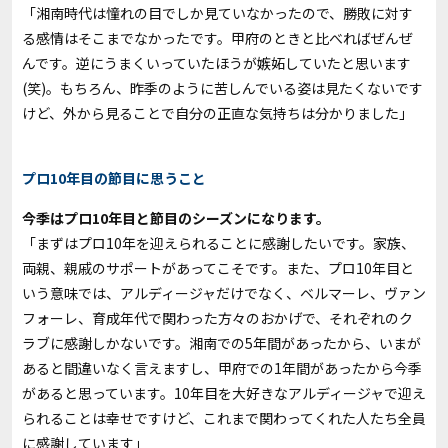
「湘南時代は憧れの目でしか見ていなかったので、勝敗に対す
る感情はそこまでなかったです。甲府のときと比べればぜんぜ
んです。逆にうまくいっていたほうが嫉妬していたと思います
(
笑
)
。もちろん、昨季のように苦しんでいる姿は見たくないです
けど、外から見ることで自分の正直な気持ちは分かりました」
プロ10年目の節目に思うこと
――今季はプロ10年目と節目のシーズンになります。
「まずはプロ
10
年を迎えられることに感謝したいです。家族、
両親、親戚のサポートがあってこそです。また、プロ
10
年目と
いう意味では、アルディージャだけでなく、ベルマーレ、ヴァン
フォーレ、育成年代で関わった方々のおかげで、それぞれのク
ラブに感謝しかないです。湘南での
5
年間があったから、いまが
あると間違いなく言えますし、甲府での
1
年間があったから今季
があると思っています。
10
年目を大好きなアルディージャで迎え
られることは幸せですけど、これまで関わってくれた人たち全員
に感謝しています」