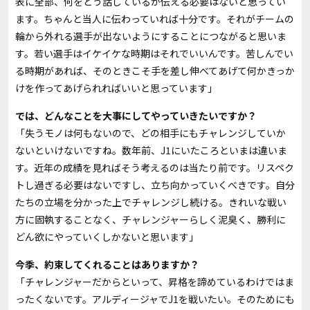
表に全部、何をどう話しているか伝える必要はないと思ってい
ます。ちゃんと当人に伝わっていれば十分です。それがチームの
輪から外れる選手が出ないようにすることにつながると思いま
す。若い選手はイケイケな時期はそれでいいんです。苦しんでい
る時期があれば、そのときこそ手を差し伸べてあげて何かきっか
けを作ってあげられればいいと思っています」
――では、どんなことを大事にしてやっていきたいですか？
「失うモノは何もないので、どの相手にもチャレンジしていか
ないといけないですね。数年前、
J1
にいたころといまは違いま
す。近年の成績を見ればそう考えるのは当たり前です。リスペク
トし過ぎる必要はないですし、立ち向かっていくべきです。自分
たちの立場を分かった上でチャレンジし続ける。きれいな戦い
方に固執することなく、チャレンジャーらしく泥臭く、勝利に
どん欲にやっていくしかないと思います」
――今季、約束してくれることはありますか？
「チャレンジャーだからといって、昇格を諦めているわけではま
ったくないです。アルディージャで
J1
を戦いたい。そのためにも