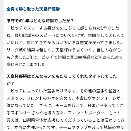
全員で勝ち取った天皇杯優勝
――甲府での1年はどんな時間でしたか？
「ピッチでプレーする喜びを久しぶりに感じられた
1
年でした
ね。最初は試合のスピードについていけず、空回りして苦しんで
いたけど、慣れてきてからはいろいろな感覚が戻ってきました。
リーグ戦の結果は苦しく、天皇杯はうまくいく、苦しみながら
も充実した
1
年で、ピッチで仲間と喜ぶ幸福感などをあらためて
感じられた
1
年でした」
――天皇杯優勝はどんなモノをもたらしてくれたタイトルでした
か？
「ピッチに立っていた選手だけでなく、その他の選手や監督と
スタッフ、フロントの方々を含めて、本当にヴァンフォーレが一
体になっていた。さらに、チームを超えて、日頃から支えてくれ
るスポンサーさんや地域の方々、ファン・サポーター、もっと
言えば、山梨県全体が応援してくださっていることは伝わってき
て、本当に力強かったです。チームやクラブを超えて地域の方々