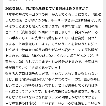
――30歳を超え、何か変化を感じている部分はありますか？
「昨季の時点で一回り下の選手が入ってくるようになり、『歳取
ったな
(
笑
)
』とは思いつつも、ルーキーや若手と話す機会は
20
代
半ばのころよりも増えたと思います。今季で言えば、初日の練
習でフミ（高柳郁弥）が隣にいて話しました。自分が若いころ
にお手本にしていた先輩の行動を伝えたり、練習姿勢で見せた
りすることは意識しています。そういうことを若いうちに知って
おくだけで数年後の成長速度がぜんぜん変わってくる実体験が
あるので。僕は、
3
年やれればいいくらいの選手だったけど、先
輩たちに助けられてここまでやれた部分があるので、今度は自
分が伝えていくべきだと思っています。
もちろんプロは競争の世界で、言わない人もいるかもしれない
けど、僕は“競争意識が低い”タイプなので……
(
笑
)
。誰かを差し
おいてという気持ちはないですし、若手が成長してくれればチ
ームにとってプラスです。若手の成長に自分も刺激され、もっと
やらないといけないとなればプラスの効果しかないですから。
自分は優勝も降格も知っています。いろいろな経験をしているか