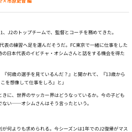
×市原吏音 編
1、J2のトップチームで、監督とコーチを務めてきた。
日本代表の練習へ足を運んだそうだ。FC東京で一緒に仕事をした
時の日本代表のイビチャ・オシムさんと話をする機会を得た
、『何歳の選手を見ているんだ？』と聞かれて、『13歳から
そこを想像して仕事をしろ』と」
ときに、世界のサッカー界はどうなっているか。今の子ども
でない──オシムさんはそう言ったという。
が何よりも求められる。今シーズンは1年でのJ2復帰がマス