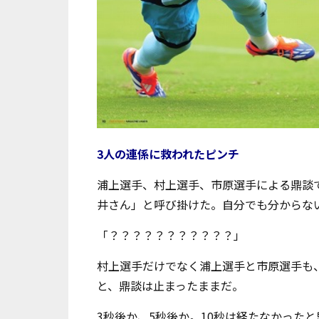
3人の連係に救われたピンチ
浦上選手、村上選手、市原選手による鼎談
井さん」と呼び掛けた。自分でも分からな
「？？？？？？？？？？？」
村上選手だけでなく浦上選手と市原選手も
と、鼎談は止まったままだ。
3秒後か、5秒後か。10秒は経たなかった