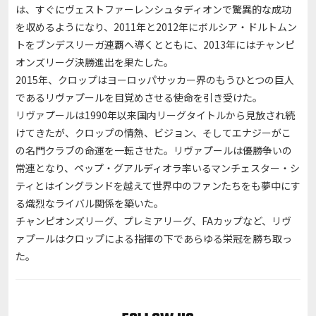
は、すぐにヴェストファーレンシュタディオンで驚異的な成功
を収めるようになり、2011年と2012年にボルシア・ドルトムン
トをブンデスリーガ連覇へ導くとともに、2013年にはチャンピ
オンズリーグ決勝進出を果たした。
2015年、クロップはヨーロッパサッカー界のもうひとつの巨人
であるリヴァプールを目覚めさせる使命を引き受けた。
リヴァプールは1990年以来国内リーグタイトルから見放され続
けてきたが、クロップの情熱、ビジョン、そしてエナジーがこ
の名門クラブの命運を一転させた。リヴァプールは優勝争いの
常連となり、ペップ・グアルディオラ率いるマンチェスター・シ
ティとはイングランドを越えて世界中のファンたちをも夢中にす
る熾烈なライバル関係を築いた。
チャンピオンズリーグ、プレミアリーグ、FAカップなど、リヴ
ァプールはクロップによる指揮の下であらゆる栄冠を勝ち取っ
た。