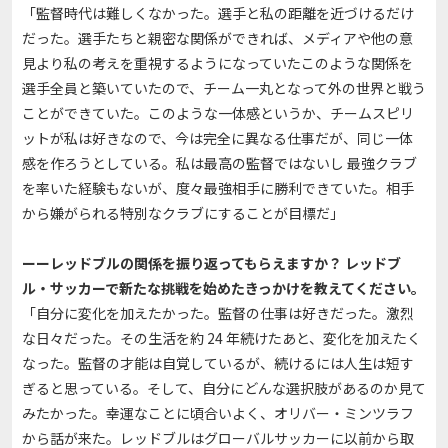
「監督時代は難しくなかった。選手と私の距離を近づけるだけ
だった。選手たちと親密な関係ができれば、メディアや他の意
見より私の考えを重視するようになっていたこのような関係を
選手全員と築いていたので、チーム一丸となって外の世界と戦う
ことができていた。このような一体感というか、チームスピリ
ットが私は好きなので、今は完全に異なる仕事だが、同じ一体
感を作ろうとしている。私は最高の監督ではないし 最強クラブ
を率いた経験もないが、度々最強相手に勝利できていた。相手
から嫌がられる特別なクラブにすることが目標だ」
ーーレッドブルの関係を振り返ってもらえますか？ レッドブ
ル・サッカーで新たな挑戦を始めたきっかけを教えてください。
「自分に変化を加えたかった。監督の仕事は好きだった。激烈
な日々だった。その生活を約 24 年続けたあと、変化を加えたく
なった。監督の才能は自覚しているが、続けるには人生は短す
ぎると思っている。そして、自分にどんな選択肢があるのか見て
みたかった。幸運なことに頃合いよく、オリバー・ミンツラフ
から話が来た。レッドブルはグローバルサッカーに以前から取