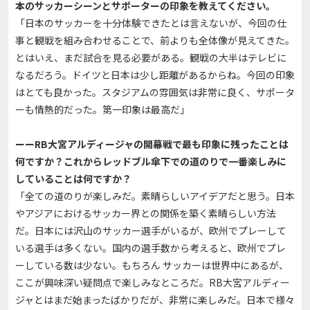
本のサッカーシーンとサポーターの印象を教えてください。
「日本のサッカーを十分体験できたとは言えないが、今回の仕
事と観戦を組み合わせることで、前よりも全体像が見えてきた。
とはいえ、まだ試合を見る必要がある。観戦の大半はテレビに
なるだろう。ドイツと日本は少し距離があるからね。今回の印象
はとても良かった。スタジアムの雰囲気は非常に良く、サポータ
ーも情熱的だった。第一印象は最高だ」
ーーRB大宮アルディージャの開幕戦で最も印象に残ったことは
何ですか？これからレッドブル傘下での道のりで一番楽しみに
していることは何ですか？
「全ての道のりが楽しみだ。素晴らしいアイデアだと思う。日本
やアジアにおけるサッカー界との関係を築く素晴らしい方法
だ。日本には沢山のサッカー選手がいるが、欧州でプレーして
いる選手は多くない。国内の選手数から考えると、欧州でプレ
ーしている数は少ない。もちろん サッカーは世界中にあるが、
ここが興味深い疑問点で楽しみなところだ。RB大宮アルディー
ジャとはまだ始まったばかりだが、非常に楽しみだ。日本で様々