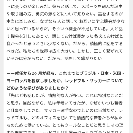
トに会うのが楽しみだ。彼らと話して、スポーツを選んだ理由
や取り組み方、勇気の源などについて知りたい。話をするのが
本当に楽しみだ。なぜなら 人と話して お互いに学ぶ機会が少な
いと思っているからだ。そういう機会が不足している。人と話
す機会を逃したあとで、話しておけば良かった 教えておけばと
良かったと思うときは少なくない。だから、積極的に話をする
べきだ。私たちの世界は広く大きい。しかし、正しく繋がれて
いるかは分からない。だから、話をして繋がりたい」
ーー就任から2ヶ月が経ち、これまでにブラジル・日本・米国・
ヨーロッパを視察しましたが、レッドブル・サッカーについて
どのような学びがありましたか？
「先ほども話したが、情熱的な人が多い。これは特別なことだ
と思う。当然ながら、私は年老いてきたが、なぜかいつも若者
と仕事をしてきた。サッカー選手なので若いのは当然だが、レ
ッドブルも、どのオフィスを訪れても情熱的な若者たちが私た
ちのために働いている。とてもクールなことだと思うし その理
由も理解できる。レッドブルは世界一クールなブランドのひと