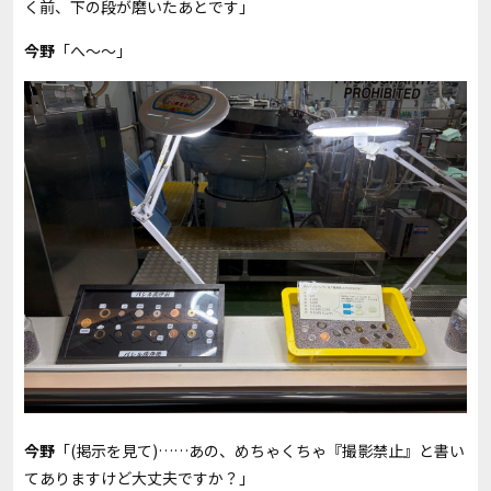
く前、下の段が磨いたあとです」
今野
「へ～～」
今野
「(掲示を見て)……あの、めちゃくちゃ『撮影禁止』と書い
てありますけど大丈夫ですか？」