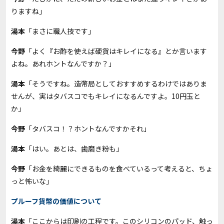
りますね」
湯本
「まさに職人技です」
今野
「よく『お酢を使えば硬貨はキレイになる』とか言います
よね。あれホントなんですか？」
湯本
「そうですね。造幣局としておすすめするわけではありま
せんが、実はタバスコでもキレイになるんですよ。10円玉と
か」
今野
「タバスコ！？ホントなんですかそれ」
湯本
「はい。あとは、歯磨き粉も」
今野
「お金を綺麗にできるものを食べているって考えると、ちょ
っと怖いな」
プルーフ貨幣の価値について
湯本
「ここからは印刷の工程です。このシリコンのパッド、触っ