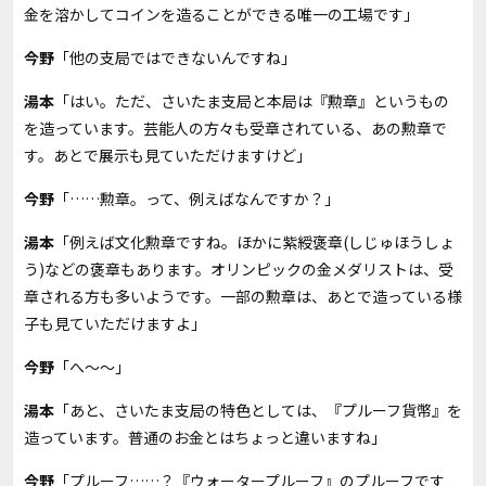
金を溶かしてコインを造ることができる唯一の工場です」
今野
「他の支局ではできないんですね」
湯本
「はい。ただ、さいたま支局と本局は『勲章』というもの
を造っています。芸能人の方々も受章されている、あの勲章で
す。あとで展示も見ていただけますけど」
今野
「……勲章。って、例えばなんですか？」
湯本
「例えば文化勲章ですね。ほかに紫綬褒章(しじゅほうしょ
う)などの褒章もあります。オリンピックの金メダリストは、受
章される方も多いようです。一部の勲章は、あとで造っている様
子も見ていただけますよ」
今野
「へ～～」
湯本
「あと、さいたま支局の特色としては、『プルーフ貨幣』を
造っています。普通のお金とはちょっと違いますね」
今野
「プルーフ……？『ウォータープルーフ』のプルーフです