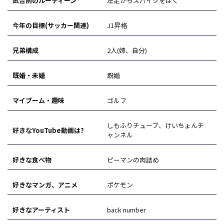
試合前のルーティーン
左足からスパイクをはく
今年の目標(サッカー関連)
J1昇格
兄弟構成
2人(姉、自分)
既婚・未婚
既婚
マイブーム・趣味
ゴルフ
しもふりチューブ、けいちょんチ
好きなYouTube動画は?
ャンネル
好きな食べ物
ピーマンの肉詰め
好きなマンガ、アニメ
ポケモン
好きなアーティスト
back number