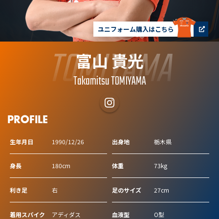
ユニフォーム購入はこちら
TOMIYAMA
富山 貴光
Takamitsu TOMIYAMA
PROFILE
生年月日
1990/12/26
出身地
栃木県
身長
180cm
体重
73kg
利き足
右
足のサイズ
27cm
着用スパイク
アディダス
血液型
O型