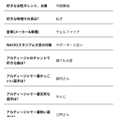
好きな女性タレント、女優
今田美桜
好きな味噌汁の具は?
ねぎ
愛車(メーカー&車種)
ヴェルファイア
NACK5スタジアム大宮の印象
サポーターと近い
アルディージャのチャントで
寝ても大宮
好きな曲は?
アルディージャで一番かっこ
田代さん
いい選手は?
アルディージャで一番天然な
かんじ
選手は?
アルディージャで一番熱い選
三門さん
手は?