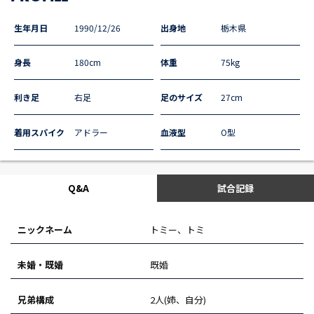
生年月日
1990/12/26
出身地
栃木県
身長
180cm
体重
75kg
利き足
右足
足のサイズ
27cm
着用スパイク
アドラー
血液型
O型
Q&A
試合記録
ニックネーム
トミー、トミ
未婚・既婚
既婚
兄弟構成
2人(姉、自分)