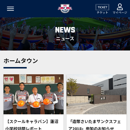
チケット
マイページ
NEWS
ニュース
ホームタウン
【スクールキャラバン】蓮沼
「造幣さいたまサンクスフェ
小学校訪問レポート
ア2018」参加のお知らせ