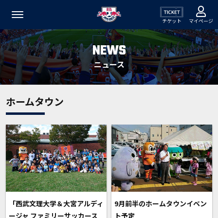
チケット
マイページ
NEWS
ニュース
ホームタウン
「西武文理大学＆大宮アルディ
9月前半のホームタウンイベン
ージャ ファミリーサッカース
ト予定