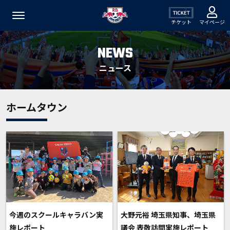
チケット
マイページ
NEWS
ニュース
ホームタウン
今週のスクールキャラバン実
大野元裕 埼玉県知事、埼玉県
施レポート
議会 表敬訪問実施レポート