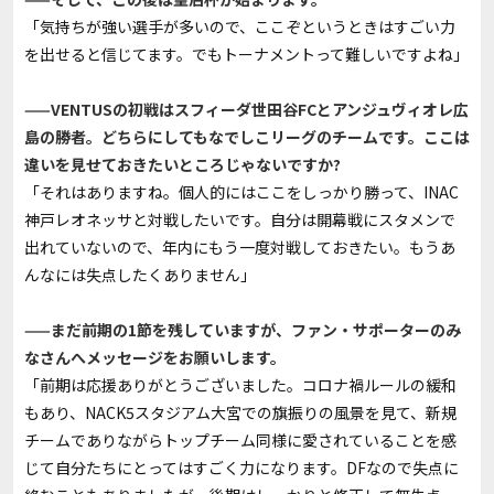
「気持ちが強い選手が多いので、ここぞというときはすごい力
を出せると信じてます。でもトーナメントって難しいですよね」
——VENTUSの初戦はスフィーダ世田谷FCとアンジュヴィオレ広
島の勝者。どちらにしてもなでしこリーグのチームです。ここは
違いを見せておきたいところじゃないですか?
「それはありますね。個人的にはここをしっかり勝って、INAC
神戸レオネッサと対戦したいです。自分は開幕戦にスタメンで
出れていないので、年内にもう一度対戦しておきたい。もうあ
んなには失点したくありません」
——まだ前期の1節を残していますが、ファン・サポーターのみ
なさんへメッセージをお願いします。
「前期は応援ありがとうございました。コロナ禍ルールの緩和
もあり、NACK5スタジアム大宮での旗振りの風景を見て、新規
チームでありながらトップチーム同様に愛されていることを感
じて自分たちにとってはすごく力になります。DFなので失点に