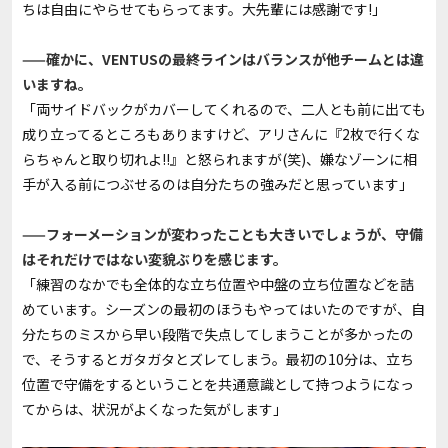
ちは自由にやらせてもらってます。大先輩には感謝です!」
——確かに、VENTUSの最終ラインはバランスが他チームとは違
いますね。
「両サイドバックがカバーしてくれるので、二人とも前に出ても
成り立ってるところもありますけど、アリさんに『2枚で行くな
らちゃんと取り切れよ!!』と怒られますが(笑)、嫌なゾーンに相
手が入る前につぶせるのは自分たちの強みだと思っています」
——フォーメーションが変わったことも大きいでしょうが、守備
はそれだけではない変貌ぶりを感じます。
「練習のなかでも全体的な立ち位置や中盤の立ち位置などを詰
めています。シーズンの最初のほうもやってはいたのですが、自
分たちのミスから早い段階で失点してしまうことが多かったの
で、そうするとガタガタとズレてしまう。最初の10分は、立ち
位置で守備をするということを共通意識として持つようになっ
てからは、状況がよくなった気がします」