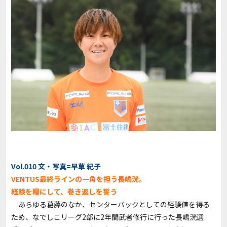
Vol.010 文・写真=早草 紀子
VENTUS最終ラインの一角を担う長嶋洸。
経験を糧にして、巻き返しを誓う
あらゆる葛藤のなか、センターバックとしての経験値を得る
ため、なでしこリーグ2部に2年間武者修行に行った長嶋洸選