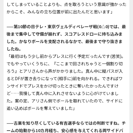
してしまっていることよりも、点を取ろうという意識が強かった
からこそ、みんなの立ち位置が前に出たんだと思います」
——第10節の日テレ・東京ヴェルディベレーザ戦(0△0)では、最
後まで集中して守備が崩れず、スコアレスドローに持ち込みま
した。かなりボールを支配されるなかで、最後まで守り抜きま
したね。
「最初はもう少し前からプレスに行く予定だったんです(苦笑)。
でもやっていくうちに、『ここまで回されちゃうと一個割り切
ろう』とアリさんから声がかかりました。真ん中に縦パスが入
るとDFが置き去りになって(相手に)前を向かれる。できればワ
ンサイドでプレスをかけ切ったときに奪いたかったんですけ
ど……我慢して真ん中に入れさせないように心がけていまし
た。案の定、アリさん側でボールを取れていたので、サイドに
追い込めばボールを奪えていました」
——古巣を知り尽くしている有吉選手ならではの判断ですね。チ
ームの始動から10カ月経ち、安心感を与えてくれる両サイドバ