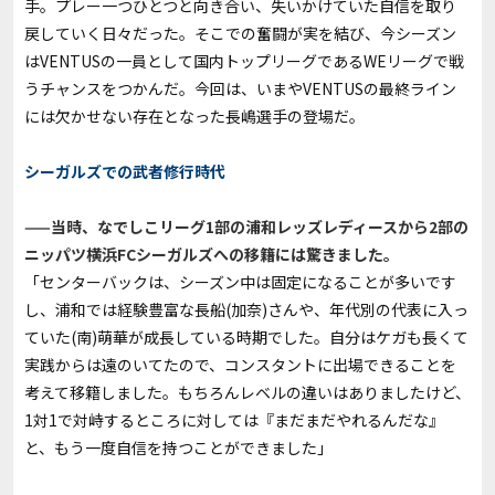
手。プレー一つひとつと向き合い、失いかけていた自信を取り
戻していく日々だった。そこでの奮闘が実を結び、今シーズン
はVENTUSの一員として国内トップリーグであるWEリーグで戦
うチャンスをつかんだ。今回は、いまやVENTUSの最終ライン
には欠かせない存在となった長嶋選手の登場だ。
シーガルズでの武者修行時代
——当時、なでしこリーグ1部の浦和レッズレディースから2部の
ニッパツ横浜FCシーガルズへの移籍には驚きました。
「センターバックは、シーズン中は固定になることが多いです
し、浦和では経験豊富な長船(加奈)さんや、年代別の代表に入っ
ていた(南)萌華が成長している時期でした。自分はケガも長くて
実践からは遠のいてたので、コンスタントに出場できることを
考えて移籍しました。もちろんレベルの違いはありましたけど、
1対1で対峙するところに対しては『まだまだやれるんだな』
と、もう一度自信を持つことができました」