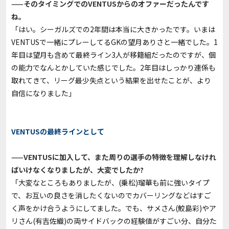
——そのタイミングでのVENTUSからのオファーだったんです
ね。
「はい。シーガルズでの2年間は本当に大きかったです。いまは
VENTUSで一緒にプレーしてるGKの望月ありさと一緒でした。1
年目は望月も含めて最終ライン3人が移籍組だったのですが、個
の能力でなんとかしていた感じでした。2年目はしっかり連係も
取れてきて、リーグ最少失点という結果を出せたことが、より
自信になりました」
VENTUSの最終ラインとして
——VENTUSに加入して、また周りの選手の特徴を理解しなけれ
ばいけなくなりましたが、大変でしたか?
「大変なところもありましたが、(乗松)瑠華も前に強いタイプ
で、お互いの良さを消したくないのでカバーリングなどはすご
く声をかけ合うようにしてました。でも、サメさん(鮫島彩)やア
リさん(有吉佐織)の両サイドバックの経験値がすごい分、自分た