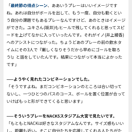
「
最終節の得点シーン
、ああいうプレーはいいイメージです
ね。あれは自分がボールを出して、もう一度、自分も動くとい
う自分の課題でもあるプレーなんですけど、あのときはイメージ
ができた。ユキさん(坂井)もヒールで残してくれると思ってスピ
ードを上げてなかに入っていったんです。それがイノ(井上綾香)
へのアシストにつながった。ちょうどあのプレーの前の飲水タ
イムにその3人で『厳しくなりそうだから早めにゴールを取ろ
う!』と話をしていたんです。結果につながって本当によかった
です」
——ようやく見れたコンビネーションでした。
「そうですよね。まだコンビネーションのところは合い切って
ないし、一つひとつのパスのコース、ボールを置く位置が合って
いけばもっと形ができてくると思います」
——そういうプレーをNACK5スタジアム大宮で見たいです。
「もともとNACKは好きなスタジアムなんです。サイズ感もいい
し、距離も近い。そこに自分たちを応援してくれる人たちがた