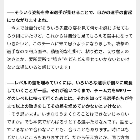
——そういう姿勢を仲田選手が見せることで、ほかの選手の奮起
につながりますよね。
「今までは自分がそういう先輩の姿を見て何かを感じさせても
らう側にいたけど、これからは自分も見てもらえる選手になって
いきたいと、このチームに来て思うようになりました。攻撃の
選手なので得点面や、積極的な仕掛け、粘り強さ、切り替えの
速さとか、要所要所で“強さ”をどんどん見せていかないといけ
ない立場にいると感じています」
——レベルの差を埋めていくには、いろいろな選手が個々に成長
していくことが一番。それが追いつくまで、チーム力をWEリー
グのレベルに持って行くためには、それを知ってる選手たちが今
まで以上の動きをしてその差を埋めていかないといけない。
「そう思います。いきなりうまくなることはできないじゃない
ですか。でも本気でがんばろうとする選手たちなんです。話をし
ているなかで合わないことも、合うこともあります。時にはも
どかしいところもありますけど、だから伝え方とか、同じ方向