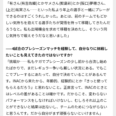
「有さん(有吉佐織)とかサメさん(鮫島彩)とか(阪口)夢穂さん、
(上辻)祐実さん……といった私より年上の選手と一緒にプレーが
できるのはすごくうれしかった。あとは、前のチームでもどか
しい気持ちを抱えてる選手たちが覚悟を持って移籍してきたんだ
ろうなと。私も出場機会を求めて移籍を決めたし、そういう同
じ気持ちで戦えそうだなと思いました」
——4試合のプレシーズンマッチを経験して、自分なりに挑戦し
たいことも見えてきたのではないですか?
「挑戦か……私もケガでプレシーズンの少し前から合流し始め
たばかりで、まだレギュラー争いも厳しい状況にある。でもこ
こでプレーするにあたって、自分で決めていることがあるんで
す。INACから来たから、年齢的、経験的にとか『きっと使って
もらえるだろう』と思わないこと。正直言って、INACのときと
はレベルの差があることは確かです。だからこそ、変わらない
パフォーマンスをしなければいけないし、むしろそれ以上のこ
とができないと結果は出ないし、チームのためにつながらない
と思うんです。だから自分がまず頑張らないといけません」