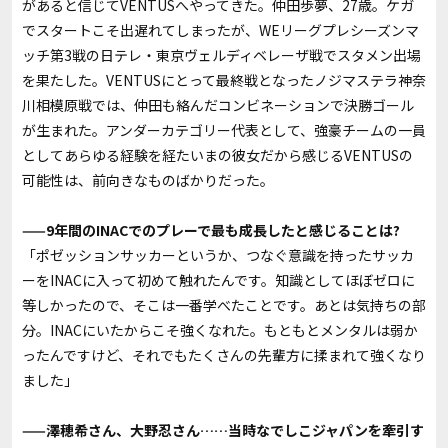
があると信じてVENTUSへやってきた。仲田歩夢、27歳。ケガ
でスタートこそ出遅れてしまったが、WEリーグプレシーズンマ
ッチ第3戦の日テレ・東京ヴェルディベレーザ戦でスタメン出場
を果たした。VENTUSにとって最終戦となったノジマステラ神奈
川相模原戦では、仲田も絡んだコンビネーションで決勝ゴール
が生まれた。アンダーカテゴリー代表として、強豪チームの一員
としてあらゆる経験を経たいまの彼女だから感じるVENTUSの
可能性は、前向きなものばかりだった――。
——9年間のINACでのプレーで最も成長したと感じることは?
「ポゼッションサッカーというか、つなぐ意識を持ったサッカ
ーをINACに入って初めて触れたんです。知識としてほぼゼロに
等しかったので、そこは一番学べたことです。あとは気持ちの部
分。INACにいたからこそ強くなれた。もともとメンタルは弱か
ったんですけど、それでもたくさんの先輩方に揉まれて強くなり
ました」
——澤穂希さん、大野忍さん……当時なでしこジャパンを牽引す