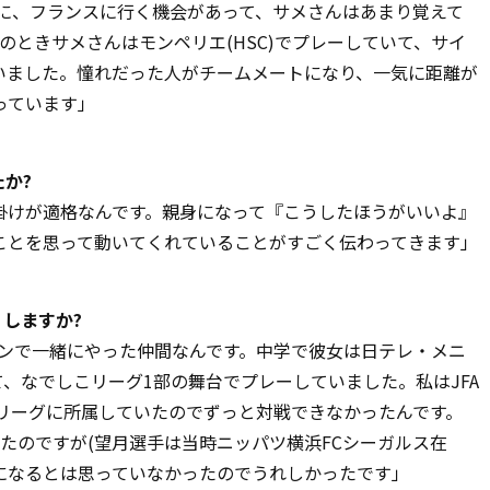
きに、フランスに行く機会があって、サメさんはあまり覚えて
のときサメさんはモンペリエ(HSC)でプレーしていて、サイ
いました。憧れだった人がチームメートになり、一気に距離が
っています」
か?
掛けが適格なんです。親身になって『こうしたほうがいいよ』
ことを思って動いてくれていることがすごく伝わってきます」
しますか?
センで一緒にやった仲間なんです。中学で彼女は日テレ・メニ
て、なでしこリーグ1部の舞台でプレーしていました。私はJFA
ジリーグに所属していたのでずっと対戦できなかったんです。
たのですが(望月選手は当時ニッパツ横浜FCシーガルス在
になるとは思っていなかったのでうれしかったです」