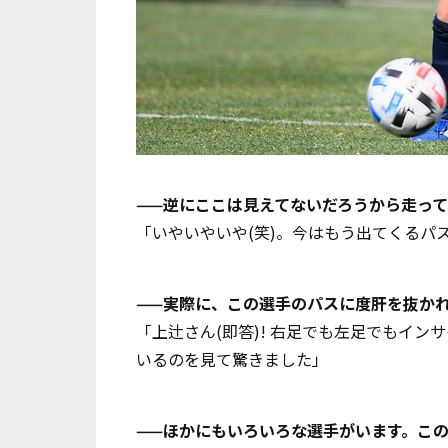
——逆にここは見えてないだろうから走って
「いやいやいや(笑)。今はもう出てくるパ
——実際に、この選手のパスに度肝を抜か
「上辻さん(即答)! 右足でも左足でもイ
いるのを見て驚きました」
——ほかにもいろいろな選手がいます。こ