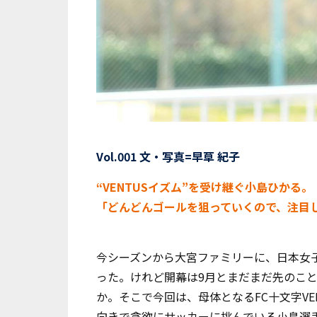
Vol.001 文・写真=早草 紀子
“VENTUSイズム”を受け継ぐ小島ひかる。
「どんどんゴールを狙っていくので、注目
今シーズンから大宮ファミリーに、日本女子プ
った。けれど開幕は9月とまだまだ先のこ
か。そこで今回は、母体となるFC十文字V
向きで貪欲にサッカーに挑んでいる小島選