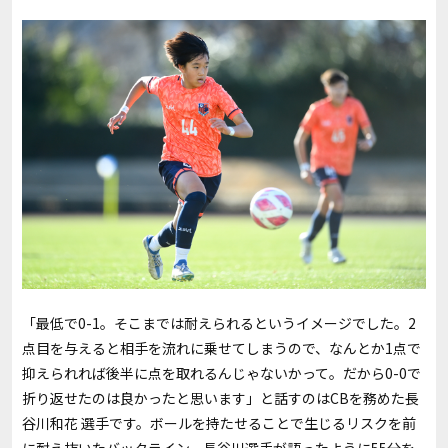
「最低で
0-1
。そこまでは耐えられるというイメージでした。
2
点目を与えると相手を流れに乗せてしまうので、なんとか
1
点で
抑えられれば後半に点を取れるんじゃないかって。だから
0-0
で
折り返せたのは良かったと思います」と話すのは
CB
を務めた長
谷川和花 選手です。ボールを持たせることで生じるリスクを前