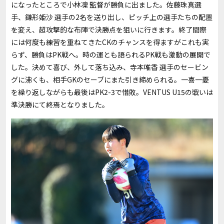
になったところで小林凜 監督が勝負に出ました。佐藤珠真選
手、鎌形姫沙 選手の
2
名を送り出し、ピッチ上の選手たちの配置
を変え、超攻撃的な布陣で決勝点を狙いに行きます。終了間際
には何度も練習を重ねてきた
CK
のチャンスを得ますがこれも実
らず、勝負は
PK
戦へ。時の運とも語られる
PK
戦も激動の展開で
した。決めて喜び、外して落ち込み、寺本唯香 選手のセービン
グに沸くも、相手
GK
のセーブにまた引き締められる。一喜一憂
を繰り返しながらも最後は
PK2-3
で惜敗。
VENTUS U15
の戦いは
準決勝にて終焉となりました。