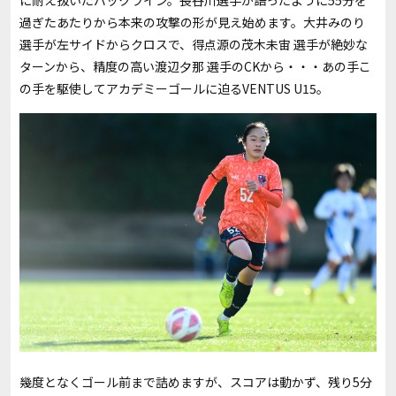
に耐え抜いたバックライン。長谷川選手が語ったように
55
分を
過ぎたあたりから本来の攻撃の形が見え始めます。大井みのり
選手が左サイドからクロスで、得点源の茂木未宙 選手が絶妙な
ターンから、精度の高い渡辺夕那 選手の
CK
から・・・あの手こ
の手を駆使してアカデミーゴールに迫る
VENTUS U15
。
幾度となくゴール前まで詰めますが、スコアは動かず、残り
5
分