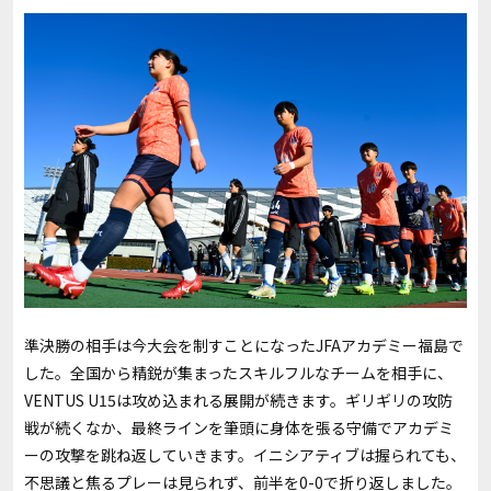
準決勝の相手は今大会を制すことになった
JFA
アカデミー福島で
した。全国から精鋭が集まったスキルフルなチームを相手に、
VENTUS U15
は攻め込まれる展開が続きます。ギリギリの攻防
戦が続くなか、最終ラインを筆頭に身体を張る守備でアカデミ
ーの攻撃を跳ね返していきます。イニシアティブは握られても、
不思議と焦るプレーは見られず、前半を
0-0
で折り返しました。