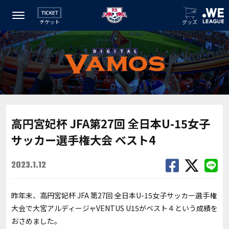
チケット
グッズ
高円宮妃杯 JFA第27回 全日本U-15女子
サッカー選手権大会 ベスト4
2023.1.12
昨年末、高円宮妃杯
JFA
第
27
回 全日本
U-15
女子サッカー選手権
大会で大宮アルディージャ
VENTUS U15
がベスト４という成績を
おさめました。