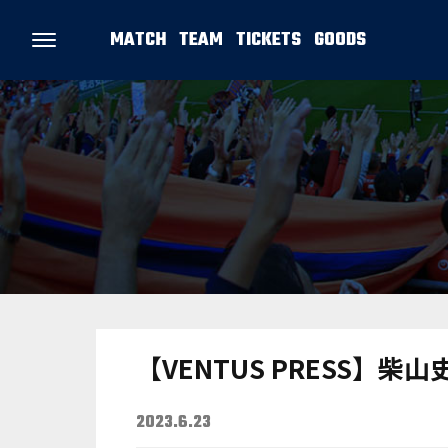
MATCH
TEAM
TICKETS
GOODS
【VENTUS PRESS】柴山
2023.6.23