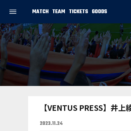
MATCH
TEAM
TICKETS
GOODS
【VENTUS PRESS】井上
2023.11.24