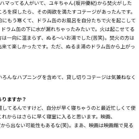
ハマってる人がいて、ユキちゃん(坂井優紀)から焚火がした
ころを探したら、その両欲を満たすコテージがあったんです。
的にもう寒くて、ドラム缶のお風呂を自分たちで火を起こして
。ドラム缶の下に水が漏れちゃったみたいで。火は起こせてる
方は一向に温まらず、ぬる～いお湯でした(苦笑)。焚火の方は
出来て楽しかったです。ただ、ぬるま湯のドラム缶から上がっ
いろんなハプニングを含めて、貸し切りコテージは気兼ねなく
ありますか？
置してるんですけど、自分が早く寝ちゃうのと最近忙しくて使
これからはさらに早く寝室に入ると思います。映画、
は寝室から出ない可能性もあるな(笑)。まあ、映画は映画館で見る