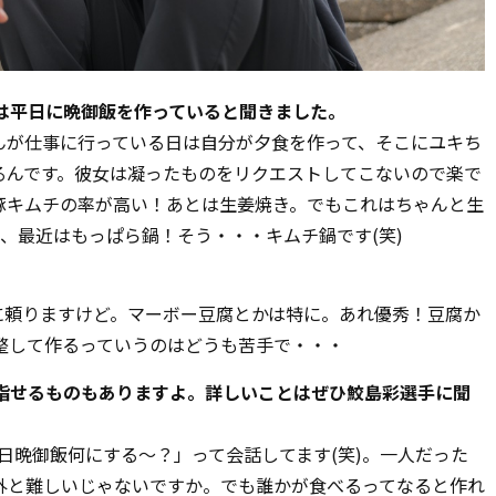
は平日に晩御飯を作っていると聞きました。
んが仕事に行っている日は自分が夕食を作って、そこにユキち
るんです。彼女は凝ったものをリクエストしてこないので楽で
豚キムチの率が高い！あとは生姜焼き。でもこれはちゃんと生
、最近はもっぱら鍋！そう・・・キムチ鍋です(笑)
”に頼りますけど。マーボー豆腐とかは特に。あれ優秀！豆腐か
整して作るっていうのはどうも苦手で・・・
目指せるものもありますよ。詳しいことはぜひ鮫島彩選手に聞
今日晩御飯何にする～？」って会話してます(笑)。一人だった
外と難しいじゃないですか。でも誰かが食べるってなると作れ