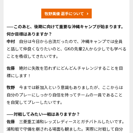
牧野美優 選手について
——このあと、後期に向けて重要な沖縄キャンプが始まります。
何か目標はありますか？
中村
自分は今日から合流だったので、沖縄キャンプでは全員
と話して仲良くなりたいのと、GKの先輩
2
人から少しでも学べる
ことを吸収してきたいです。
佐藤
絶対に失敗を恐れずにどんどんチャレンジすることを目
標にします
！
牧野
今までは新加入という意識もありましたが、ここからは
自分のプレーにしっかり自信を持ってチームの一員であること
を自覚してプレーしたいです。
——対戦してみたい一戦はありますか？
佐藤
三菱重工浦和レッズレディースとガチバトルしたいです。
浦和戦で守備を崩される場面も観ました。実際に対戦して自分