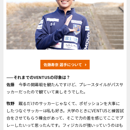
佐藤寿奈 選手について
——それまでの
VENTUS
の印象は？
佐藤
今季の開幕戦を観たんですけど、プレースタイルがパスサ
ッカーだったので観ていて楽しそうでした。
牧野
蹴るだけのサッカーじゃなくて、ポゼッションを大事に
したつなぐサッカーは私も好き。大学のときに
VENTUS
と練習試
合をさせてもらう機会があって、そこで力の差を感じてここでプ
レーしたいって思ったんです。フィジカルが強いっていうのはも