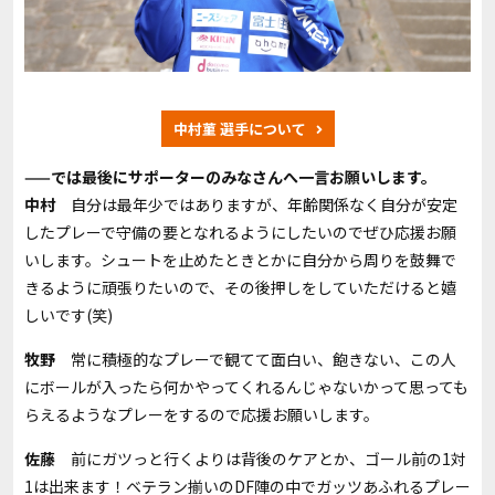
中村菫 選手について
——では最後にサポーターのみなさんへ一言お願いします。
中村
自分は最年少ではありますが、年齢関係なく自分が安定
したプレーで守備の要となれるようにしたいのでぜひ応援お願
いします。シュートを止めたときとかに自分から周りを鼓舞で
きるように頑張りたいので、その後押しをしていただけると嬉
しいです
(
笑
)
牧野
常に積極的なプレーで観てて面白い、飽きない、この人
にボールが入ったら何かやってくれるんじゃないかって思っても
らえるようなプレーをするので応援お願いします。
佐藤
前にガツっと行くよりは背後のケアとか、ゴール前の
1
対
1は出来ます
！
ベテラン揃いの
DF
陣の中でガッツあふれるプレー