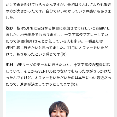
かけで声を掛けてもらったんですが、最初はうれしさよりも驚き
の方が大きかったです。自分でいいのかっていう戸惑いもありま
した。
牧野
私は
5
月頃に自分から練習に参加させてほしいとお願いし
ました。地元出身でもありますし、十文字高校でプレーしてい
たので源間
(
葉月
)
さんとか知っている人も多い。一番最初は
VENTUS
に行きたいと思ってました。
11
月にオファーをいただ
けて、もぎ取ったという感じです
(
笑
)
中村
WE
リーグのチームに行きたいと。十文字高校の監督に話
していて、そこから
VENTUS
につないでもらったのがきっかけだ
ったんですけど、オファーをいただいたのは本当につい最近だっ
たので、進路が決まってホッとしてます
(
笑
)。