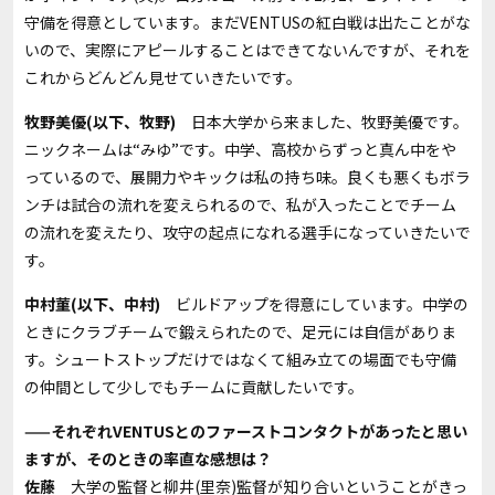
守備を得意としています。まだ
VENTUS
の紅白戦は出たことがな
いので、実際にアピールすることはできてないんですが、それを
これからどんどん見せていきたいです。
牧野美優(以下、牧野)
日本大学から来ました、牧野美優です。
ニックネームは“みゆ”です。中学、高校からずっと真ん中をや
っているので、展開力やキックは私の持ち味。良くも悪くもボラ
ンチは試合の流れを変えられるので、私が入ったことでチーム
の流れを変えたり、攻守の起点になれる選手になっていきたいで
す。
中村菫(以下、中村)
ビルドアップを得意にしています。中学の
ときにクラブチームで鍛えられたので、足元には自信がありま
す。シュートストップだけではなくて組み立ての場面でも守備
の仲間として少しでもチームに貢献したいです。
——それぞれ
VENTUS
とのファーストコンタクトがあったと思い
ますが、そのときの率直な感想は？
佐藤
大学の監督と柳井
(
里奈
)
監督が知り合いということがきっ