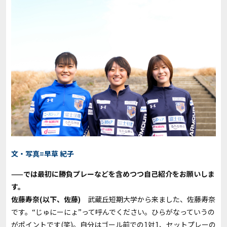
文・写真=早草 紀子
——では最初に勝負プレーなどを含めつつ自己紹介をお願いしま
す。
佐藤寿奈(以下、佐藤)
武蔵丘短期大学から来ました、佐藤寿奈
です。“じゅにーにょ”って呼んでください。ひらがなっていうの
がポイントです
(
笑
)
。自分はゴール前での
1
対1、セットプレーの