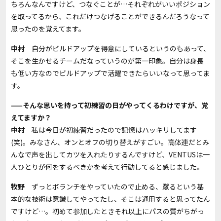
ちろんなんですけど、つなぐことが…それぞれがいいポジション
を取ってるから、これだけつなげることができるんだろうなって
思ったのを覚えてます。
中村
自分がビルドアップを得意にしているというのもあって、
そこを生かせるチームだなっていうのが第一印象。自分は身長
も低い方なのでビルドアップで活躍できたらいいなって思ってま
す。
——そんな思いを持って初練習の日がやってくるわけですが、覚
えてますか？
中村
私は今日が初練習だったので記憶はハッキリしてます
(
笑
)
。みなさん、オンとオフの切り替えがすごい。高体連だとみ
んなで声を出してカツを入れたりするんですけど、
VENTUS
は一
人ひとりが何をするべきかを考えて行動してると感じました。
牧野
ずっとボランチをやっていたので止める、蹴るという基
本的な技術は意識してやってたし、そこは通用すると思ってたん
ですけど…。初めて参加したときそれ以上にパスの質がちがっ