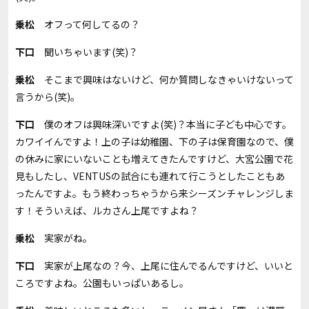
乗松
オフって何してるの？
下口
聞いちゃいます
(
笑
)
？
乗松
そこまで興味はないけど、何か質問しなきゃいけないって
言うから
(
笑
)
。
下口
僕のオフは興味深いですよ
(
笑
)
？本当に子ども中心です。
カワイイんですよ！上の子は幼稚園、下の子は保育園なので、僕
の休みに家にいないことも増えてきたんですけど、大宮公園で花
見もしたし、
VENTUS
の試合にも連れて行こうとしたこともあ
ったんですよ。もう終わっちゃうから来シーズンチャレンジしま
す！そういえば、ルカさん上尾ですよね？
乗松
実家がね。
下口
実家が上尾なの？今、上尾に住んでるんですけど、いいと
ころですよね。公園もいっぱいあるし。