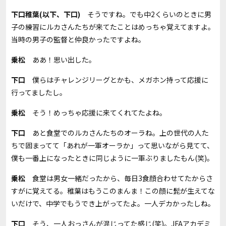
下口稚葉(以下、下口)
そうですね。でも中2くらいのときに男
子の練習にルカさんたちが来てたことはめっちゃ覚えてますよ。
当時の男子の監督と仲良かったですよね。
乗松
ああ！思い出した。
下口
僕らはチャレンジリーグとかも、メガホン持って応援に
行ってましたし。
乗松
そう
！
めっちゃ応援に来てくれてたよね。
下口
あと食堂でのルカさんたちのオーラね。上の世代の人た
ちで固まってて「あれが一軍オーラか」って思いながら見てて、
僕も一番上になったときに同じように一軍ぶりましたもん
(
笑
)
。
乗松
食堂は男女一緒だったから、毎日3食顔合わせてたからさ
すがに覚えてる。稚葉はもうこのまんま！この顔に髭が生えてな
いだけで、中学でもうでき上がってたよ。一人デカかったしね。
下口
そう、一人おっさんが混じってた感じ
(
笑
)
。
JFA
アカデミ