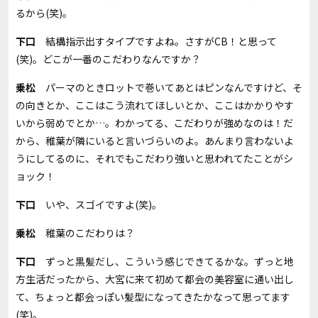
るから
(
笑
)
。
下口
結構指示出すタイプですよね。さすが
CB！
と思って
(
笑
)
。どこが一番のこだわりなんですか？
乗松
パーマのときロットで巻いてあとはピンなんですけど、そ
の向きとか、ここはこう流れてほしいとか、ここはかかりやす
いから弱めでとか…。わかってる、こだわりが強めなのは！だ
から、稚葉が隣にいると言いづらいのよ。あんまり言わないよ
うにしてるのに、それでもこだわり強いと思われてたことがシ
ョック！
下口
いや、スゴイですよ
(
笑
)
。
乗松
稚葉のこだわりは？
下口
ずっと黒髪だし、こういう感じできてるかな。ずっと地
方生活だったから、大宮に来て初めて都会の美容室に通い出し
て、ちょっと都会っぽい髪型になってきたかなって思ってます
(
笑
)
。