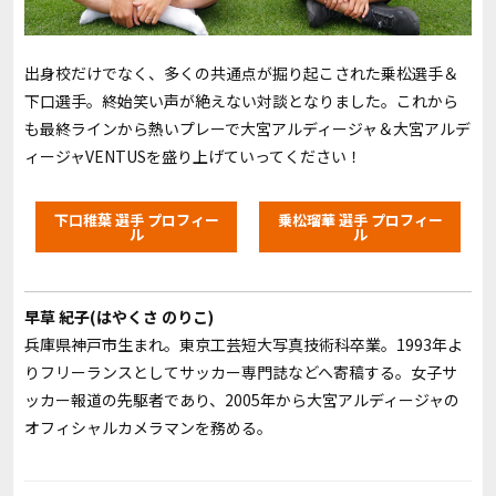
出身校だけでなく、多くの共通点が掘り起こされた乗松選手＆
下口選手。終始笑い声が絶えない対談となりました。これから
も最終ラインから熱いプレーで大宮アルディージャ＆大宮アルデ
ィージャ
VENTUS
を盛り上げていってください！
下口稚葉 選手 プロフィー
乗松瑠華 選手 プロフィー
ル
ル
早草 紀子(はやくさ のりこ)
兵庫県神戸市生まれ。東京工芸短大写真技術科卒業。1993年よ
りフリーランスとしてサッカー専門誌などへ寄稿する。女子サ
ッカー報道の先駆者であり、2005年から大宮アルディージャの
オフィシャルカメラマンを務める。