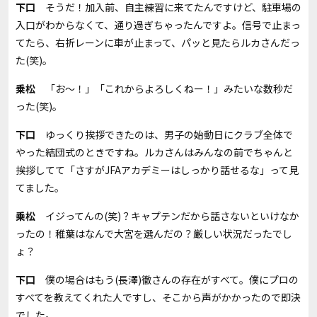
下口
そうだ！加入前、自主練習に来てたんですけど、駐車場の
入口がわからなくて、通り過ぎちゃったんですよ。信号で止まっ
てたら、右折レーンに車が止まって、パッと見たらルカさんだっ
た
(
笑
)
。
乗松
「お～！」「これからよろしくねー！」みたいな数秒だ
った
(
笑
)
。
下口
ゆっくり挨拶できたのは、男子の始動日にクラブ全体で
やった結団式のときですね。ルカさんはみんなの前でちゃんと
挨拶してて「さすが
JFA
アカデミーはしっかり話せるな」って見
てました。
乗松
イジってんの
(
笑
)
？キャプテンだから話さないといけなか
ったの！稚葉はなんで大宮を選んだの？厳しい状況だったでし
ょ？
下口
僕の場合はもう
(
長澤
)
徹さんの存在がすべて。僕にプロの
すべてを教えてくれた人ですし、そこから声がかかったので即決
でした。