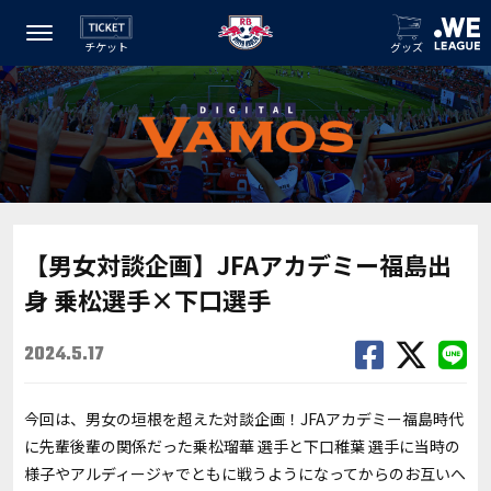
チケット
グッズ
【男女対談企画】JFAアカデミー福島出
身 乗松選手×下口選手
2024.5.17
今回は、男女の垣根を超えた対談企画！JFAアカデミー福島時代
に先輩後輩の関係だった乗松瑠華 選手と下口稚葉 選手に当時の
様子やアルディージャでともに戦うようになってからのお互いへ