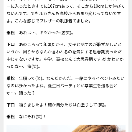
ーに入ったときすでに167cmあって、そこから
10cm
しか伸びて
ないんです。でもルカさんも高校からあまり変わってないです
よ。こんな感じでブレザーの制服着てました。
乗松
あれは…、キツかった
(
苦笑
)
。
下口
あのころって年頃だから、女子と話すのが恥ずかしいと
いうか、周りからなんか言われるのを気にする思春期真っただ
中じゃないですか。中学、高校なんて大思春期ですよ
!
かわいか
ったな～、俺
(
笑
)
。
乗松
年頃って
(
笑
)
。なんだかんだ、一緒にやるイベントみたい
なのは多かったよね。誕生日パーティとか卒業生を送る会と
か…。踊った？
下口
踊りましたよ！確か自分たちは白塗りして
(
笑
)
。
乗松
なにそれ
(
笑
)！