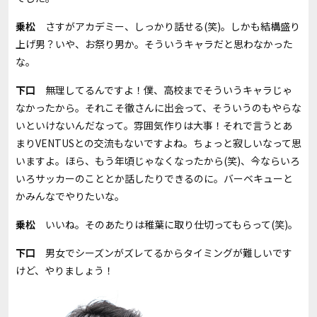
乗松
さすがアカデミー、しっかり話せる
(
笑
)
。しかも結構盛り
上げ男？いや、お祭り男か。そういうキャラだと思わなかった
な。
下口
無理してるんですよ！僕、高校までそういうキャラじゃ
なかったから。それこそ徹さんに出会って、そういうのもやらな
いといけないんだなって。雰囲気作りは大事！それで言うとあ
まり
VENTUS
との交流もないですよね。ちょっと寂しいなって思
いますよ。ほら、もう年頃じゃなくなったから
(
笑
)
、今ならいろ
いろサッカーのこととか話したりできるのに。バーベキューと
かみんなでやりたいな。
乗松
いいね。そのあたりは稚葉に取り仕切ってもらって
(
笑
)
。
下口
男女でシーズンがズレてるからタイミングが難しいです
けど、やりましょう！