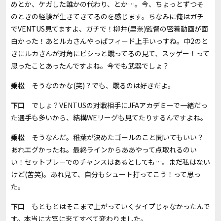
めとか、ケガした誰かの代わり、とか…。今、ちょっとずつそ
のときの経験が生きてきてるのを感じます。ちなみに俺はガチ
で
VENTUS
見てますよ、ガチで！柳井
(
里奈
)
監督の密着動画が面
白かった！あとルカさんやっぱフィード上手いっすね。中
2
のと
きにルカさんが対角にビシっと蹴ってるの見て、スッゲー！って
思ったことあったんですよね。今でも武器でしょ？
乗松
そうなのかな
(
笑
)？
でも、蹴るのは好きだよ。
下口
でしょ？
VENTUS
の対戦相手に
JFA
アカデミーで一緒だっ
た選手も多いから、結構
WE
リーグも見てたりするんですよね。
乗松
そうなんだ。稚葉が決めたゴールのこと聞いてもいい？
あれエグかったね。最終ラインからああやって点取れるのい
い！セットプレーでのチャンスはあるとしても…。まだ私はない
けど
(
苦笑
)
。あれ見て、自分もシュート打ってこう！って思っ
た。
下口
もともとはそこまで上がっていくタイプじゃなかったんで
す。本当に大宮に来てすべて変わりました。