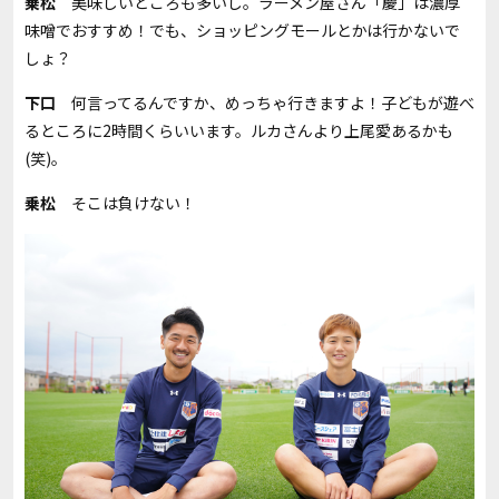
乗松
美味しいところも多いし。ラーメン屋さん「慶」は濃厚
味噌でおすすめ！でも、ショッピングモールとかは行かないで
しょ？
下口
何言ってるんですか、めっちゃ行きますよ！子どもが遊べ
るところに
2
時間くらいいます。ルカさんより上尾愛あるかも
(
笑
)
。
乗松
そこは負けない！