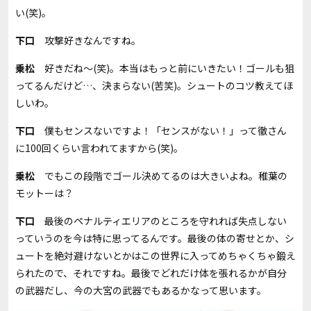
い(笑)。
下口
攻撃好きなんですね。
乗松
好きだね～
(
笑
)
。本当はもっと前にいきたい！ゴールも狙
ってるんだけど…、決まらない
(
苦笑
)
。シュートのコツ教えてほ
しいわ。
下口
僕もセンスないですよ！「センスがない！」って徹さん
に
100
回くらい言われてますから
(
笑
)
。
乗松
でもこの段階でゴール決めてるのは大きいよね。稚葉の
モットーは？
下口
最後のペナルティエリアのところを守れれば失点しない
っていうのを今は特に思ってるんです。最後の体の寄せとか、シ
ュートを絶対避けないとかはこの世界に入ってめちゃくちゃ鍛え
られたので、それですね。最後でどれだけ体を張れるかが自分
の武器だし、今の大宮の武器でもあるかなって思います。