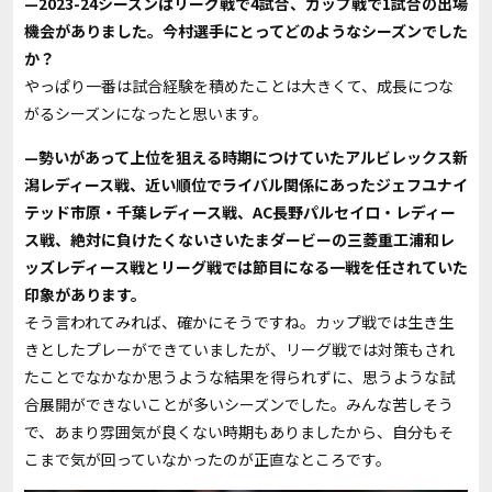
—2023-24シーズンはリーグ戦で4試合、カップ戦で1試合の出場
機会がありました。今村選手にとってどのようなシーズンでした
か？
やっぱり一番は試合経験を積めたことは大きくて、成長につな
がるシーズンになったと思います。
—
勢いがあって上位を狙える時期につけていたアルビレックス新
潟レディース戦、近い順位でライバル関係にあったジェフユナイ
テッド市原・千葉レディース戦、AC長野パルセイロ・レディー
ス戦、絶対に負けたくないさいたまダービーの三菱重工浦和レ
ッズレディース戦とリーグ戦では節目になる一戦を任されていた
印象があります。
そう言われてみれば、確かにそうですね。カップ戦では生き生
きとしたプレーができていましたが、リーグ戦では対策もされ
たことでなかなか思うような結果を得られずに、思うような試
合展開ができないことが多いシーズンでした。みんな苦しそう
で、あまり雰囲気が良くない時期もありましたから、自分もそ
こまで気が回っていなかったのが正直なところです。