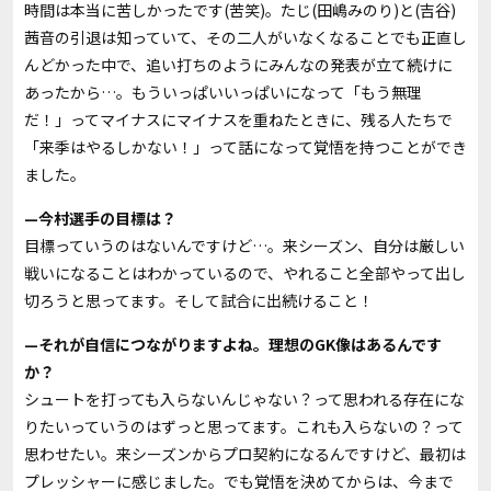
時間は本当に苦しかったです(苦笑)。たじ(田嶋みのり)と(吉谷)
茜音の引退は知っていて、その二人がいなくなることでも正直し
んどかった中で、追い打ちのようにみんなの発表が立て続けに
あったから…。もういっぱいいっぱいになって「もう無理
だ！」ってマイナスにマイナスを重ねたときに、残る人たちで
「来季はやるしかない！」って話になって覚悟を持つことができ
ました。
—今村選手の目標は？
目標っていうのはないんですけど…。来シーズン、自分は厳しい
戦いになることはわかっているので、やれること全部やって出し
切ろうと思ってます。そして試合に出続けること！
—それが自信につながりますよね。理想のGK像はあるんです
か？
シュートを打っても入らないんじゃない？って思われる存在にな
りたいっていうのはずっと思ってます。これも入らないの？って
思わせたい。来シーズンからプロ契約になるんですけど、最初は
プレッシャーに感じました。でも覚悟を決めてからは、今まで