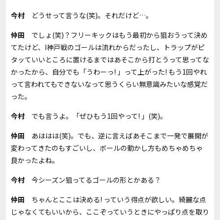
今村
どうせって言うな(笑)。それだけど…。
仲田
でしょ(笑)？フリーキックはもう最初から狙おうって決め
てたけど、I神戸戦のゴールは流れからだったし、トラップがピ
タッていいところに置けるまではあそこから打とうって思ってな
かったから、自分でも「うわーっ! 」って上がった! もう1回やれ
って言われてもできないなって思うくらい無意識みたいな感覚だ
った。
今村
でも言うよ。「ぜひもう1回やって! 」(笑)。
仲田
あははは(笑)。でも、逆に言えばあそこまで一発で展開が
変わってきたのもすごいし、ボールの動かし方もめちゃめちゃ
良かったよね。
今村
今シーズン狙ってるゴールの形とかある？
仲田
ちゃんとここは決める! っていう得点が欲しい。綺麗な点
じゃなくてもいいから、ここぞっていうときにやっぱり点を取り