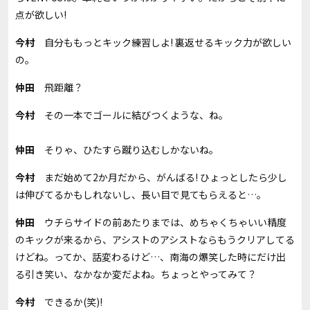
点が欲しい!
今村
自分ももっとキック練習しよ! 裏返せるキック力が欲しい
の。
仲田
飛距離？
今村
その一本でゴールに結びつくような、ね。
仲田
そりゃ、ひたすら蹴り込むしかないね。
今村
まだ始めて2か月だから、がんばる! ひょっとしたら少し
は伸びてるかもしれないし、長い目で見てもらえると…。
仲田
ウチらサイドの前あたりまでは、めちゃくちゃいい精度
のキックが来るから、アシストのアシストならもうクリアしてる
けどね。ってか、話変わるけど…、南海の爆笑した時にだけ出
る引き笑い、なかなか変だよね。ちょっとやってみて？
今村
できるか(笑)!