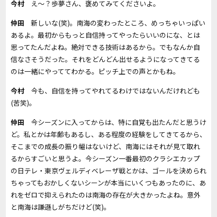
今村
え～？歩夢さん、褒めてみてくださいよ。
仲田
新しいな(笑)。南海の変わったところ、めっちゃいっぱい
あるよ。最初からもっと自信持ってやったらいいのにな、とは
思ってたんだよね。絶対できる技術はあるから。でもなんか自
信なさそうだった。それをどんどん出せるようになってきてる
のは一緒にやっててわかる。ピッチ上での声とかもね。
今村
今も、自信を持ってやれてるわけではないんだけれども
(苦笑)。
仲田
今シーズンに入ってからは、特に自覚も出たんだと思うけ
ど。私とかは年齢もあるし、ある程度の経験をしてきてるから、
そこまでの成長の振り幅はないけど、南海にはそれが見て取れ
るからすごいと思うよ。今シーズン一番最初のクラシエカップ
の日テレ・東京ヴェルディベレーザ戦とかは、ゴールを決められ
ちゃってもおかしくないシーンが本当にいくつもあったのに、あ
れをゼロで抑えられたのは南海の存在が大きかったよね。意外
と南海は謙遜しがちだけど(笑)。