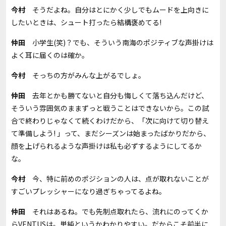
今村
そうだよね。自分はとにかく少しでもムードを上向きに
したいときは、シュート打ったら結構褒めてる!
仲田
小学生(笑)？でも、そういう南海のポジティブな声掛けは
よく耳に届くのは確か。
今村
そっちの方がみんな上がるでしょ。
仲田
去年とかも勝てないと自分も悔しくて落ち込んだけど、
そういう雰囲気のままずっと戦うことはできないから。この試
合で終わりじゃなくて続くわけだから、「次に向けて切り替え
て準備しよう! 」って、まだシーズンは始まったばかりだから、
顔を上げられるような声掛けは私も必ずするようにしてるか
な。
今村
今、特に前めのポジションの人は、点が取れないことが
すごいプレッシャーになり過ぎちゃってるよね。
仲田
それはあるね。でも先制点取れたら、流れにのってくか
らVENTUSは。単純というかわかりやすい。だからこそ前半に