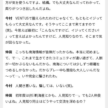
方が気を使うんですよ、結構。でも大丈夫なんだってわかって、
周りがつつき出したんだよね。
今村
VENTUSで鍛えられたわけじゃなくて、もともとイジって
もらって大丈夫なんです。そうやってここまで来てますので
(笑)。今思えば最初に「こんなんですけど、イジってください!
」って言えばよかったんですけど、人見知りなので、そこまで気
が回らなかった。
仲田
こっちも南海情報が皆無だったからね。本当に初めまし
て、で…、これまで生きてきたコミュニティが違い過ぎて、人脈
が一切かぶらないもんだから、南海については少しずつ距離を
つめるしかなかった。だからプレー中も普段も大人しいんだな
～って…。いや完全に騙されたわ。
今村
人聞き悪いな。騙しては、いない(笑)。
仲田
初年度は(杉澤)海星とかも、人見知りで…。でも2人仲良
いよね。人見知り同士はどうやって交流を深めるの？