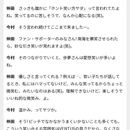
仲田
さっきも誰かに「ホント笑い方ヤダ」って言われてたよ
ね。笑ってるのに苦しそうで、なんか心配になる(笑)。
今村
そう言われ続けてここまで来ましたー。
仲田
ファン・サポーターのみなさん! 南海を爆笑させられた
ら、妙な引き笑いが見れますよ(笑)。
今村
そのつながりでいくと、歩夢さんは愛想笑いが多いよ
ね。
仲田
優しさと言ってくれる？例えば…、若い子たちが話して
るとき、私にはハマってないけど、みんな笑ってるからちょっと
微笑む、みたいなのはある(笑)。理解できないけど、楽しそうで
いいね的な微笑み、よ。
今村
温かみ、ってヤツか。
仲田
そう! ピッチでなかなかうまくいかないことも多くても、
こういう笑い合える雰囲気はVENTUSの良さだから、なくさな