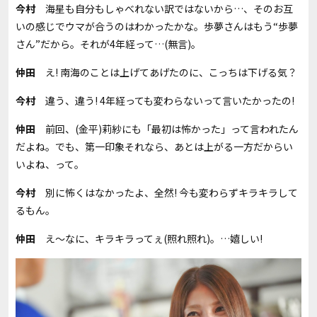
今村
海星も自分もしゃべれない訳ではないから…、そのお互
いの感じでウマが合うのはわかったかな。歩夢さんはもう“歩夢
さん”だから。それが4年経って…(無言)。
仲田
え! 南海のことは上げてあげたのに、こっちは下げる気？
今村
違う、違う! 4年経っても変わらないって言いたかったの!
仲田
前回、(金平)莉紗にも「最初は怖かった」って言われたん
だよね。でも、第一印象それなら、あとは上がる一方だからい
いよね、って。
今村
別に怖くはなかったよ、全然! 今も変わらずキラキラして
るもん。
仲田
え～なに、キラキラってぇ(照れ照れ)。…嬉しい!