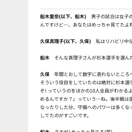
船木里奈(以下、船木)
男子の試合は女子の
んですけど…、あなたはめっちゃ見てたよね
久保真理子(以下、久保)
私はリハビリ中な
船木
そんな真理子さんが杉本選手を選ん
久保
年間とおして数字に表れないところへ
そういう役目をしていたのは絶対に杉本選手
ぞ! っていうのをほかの10人全員がわか
めるんですか？」っていう…ね。後半戦は選
なったりした分、守備へのパワーは多くな
してたのがすごいです。
船木
さすが! めっちゃ見てる(笑)。