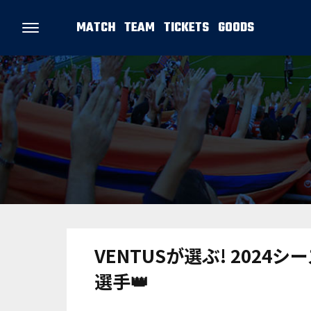
MATCH
TEAM
TICKETS
GOODS
VENTUSが選ぶ! 2024
選手👑