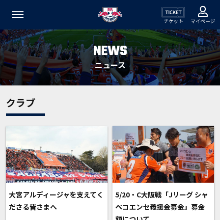
チケット
マイページ
NEWS
ニュース
クラブ
大宮アルディージャを支えてく
5/20・C大阪戦「Jリーグ シャ
ださる皆さまへ
ペコエンセ義援金募金」募金
額について