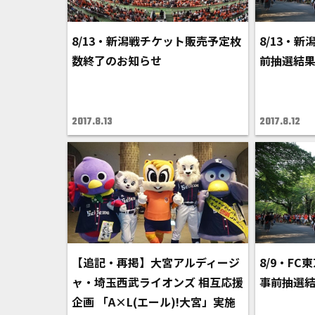
8/13・新潟戦チケット販売予定枚
8/13・
数終了のお知らせ
前抽選結
2017.8.13
2017.8.12
【追記・再掲】大宮アルディージ
8/9・F
ャ・埼玉西武ライオンズ 相互応援
事前抽選
企画 「A×L(エール)!大宮」実施