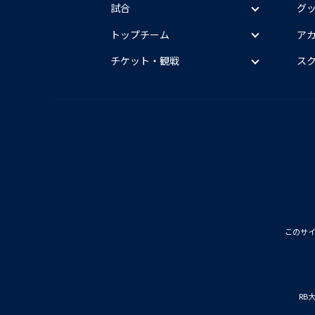
試合
グ
トップチーム
ア
チケット・観戦
ス
このサ
RB