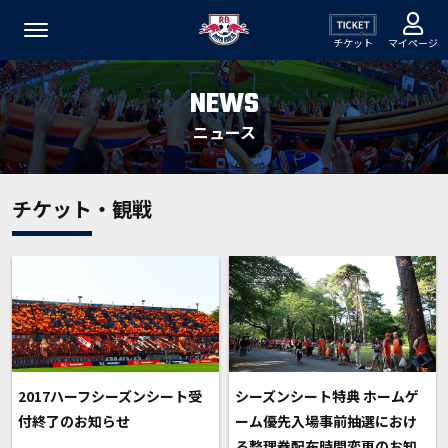
チケット
マイページ
NEWS
ニュース
チケット・観戦
2017ハーフシーズンシート受
シーズンシート特典 ホームゲ
付終了のお知らせ
ーム優先入場事前抽選におけ
る整理券配布時間変更のお知