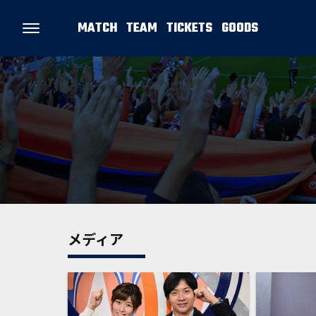
MATCH
TEAM
TICKETS
GOODS
メディア